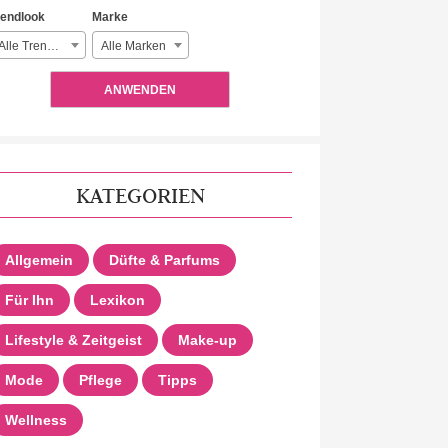
rendlook
Marke
Alle Trendlooks
Alle Marken
ANWENDEN
KATEGORIEN
Allgemein
Düfte & Parfums
Für Ihn
Lexikon
Lifestyle & Zeitgeist
Make-up
Mode
Pflege
Tipps
Wellness