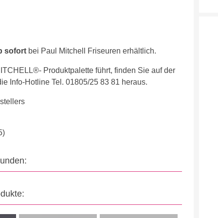
b sofort
bei Paul Mitchell Friseuren erhältlich.
ITCHELL®- Produktpalette führt, finden Sie auf der
ie Info-Hotline Tel. 01805/25 83 81 heraus.
tellers
5)
eunden:
odukte: