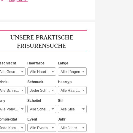
UNSERE PRAKTISCHE
FRISURENSUCHE
eschlecht
Haarfarbe
Länge
Alle Geschlechter
Alle Haarfarben
Alle Längen
chnitt
Schmuck
Haartyp
Alle Schnitte
Jeder Schmuck
Alle Haartypen
ony
Scheitel
Stil
Alle Ponyarten
Alle Scheitelarten
Alle Stile
omplexität
Event
Jahr
Jede Komplexität
Alle Events
Alle Jahre