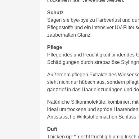
trockenen Haar verwendet werden.
Schutz
Sagen sie bye-bye zu Farbverlust und du
Pflegestoffe und ein intensiver UV-Filte
zauberhaften Glanz.
Pflege
Pflegendes und Feuchtigkeit bindendes Gl
Schädigungen durch strapaziöse Styling
Außerdem pflegen Extrakte des Wiesensc
sieht nicht nur hübsch aus, sondern pflegt
ganz tief in das Haar einzudringen und d
Natürliche Silkonmoleküle, kombiniert m
ideal um trockene und spröde Haarenden z
Antistatische Wirkstoffe machen Schluss 
Duft
Thicken up™ riecht fruchtig blumig frisch 