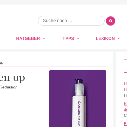
RATGEBER
TIPPS
LEXIKON
up
en up
H
 Redaktion
H
H
E
d
C
E