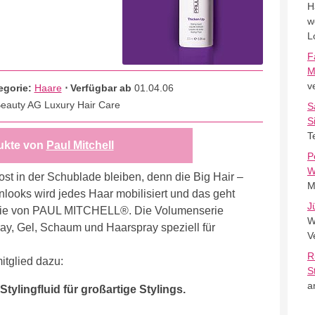
H
w
L
F
M
v
egorie:
Haare
⋅ Verfügbar ab
01.04.06
Beauty AG Luxury Hair Care
S
S
T
ukte von
Paul Mitchell
P
W
ost in der Schublade bleiben, denn die Big Hair –
M
nlooks wird jedes Haar mobilisiert und das geht
J
erie von PAUL MITCHELL®. Die Volumenserie
W
ay, Gel, Schaum und Haarspray speziell für
V
R
itglied dazu:
S
a
lingfluid für großartige Stylings.