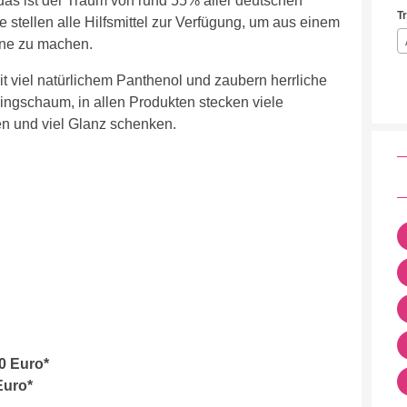
as ist der Traum von rund 55% aller deutschen
T
 stellen alle Hilfsmittel zur Verfügung, um aus einem
ne zu machen.
 viel natürlichem Panthenol und zaubern herrliche
ingschaum, in allen Produkten stecken viele
gen und viel Glanz schenken.
0 Euro*
Euro*