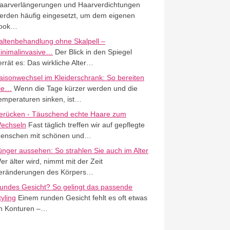
aarverlängerungen und Haarverdichtungen
erden häufig eingesetzt, um dem eigenen
ook…
altenbehandlung ohne Skalpell –
inimalinvasive…
Der Blick in den Spiegel
errät es: Das wirkliche Alter…
aisonwechsel im Kleiderschrank: So bereiten
ie…
Wenn die Tage kürzer werden und die
emperaturen sinken, ist…
erücken - Täuschend echte Haare zum
echseln
Fast täglich treffen wir auf gepflegte
enschen mit schönen und…
ünger aussehen: So strahlen Sie auch im Alter
er älter wird, nimmt mit der Zeit
eränderungen des Körpers…
undes Gesicht? So gelingt das passende
tyling
Einem runden Gesicht fehlt es oft etwas
n Konturen –…