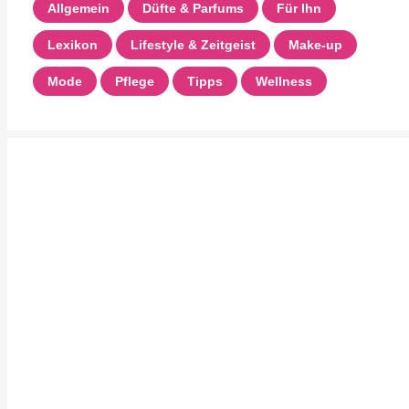
Allgemein
Düfte & Parfums
Für Ihn
Lexikon
Lifestyle & Zeitgeist
Make-up
Mode
Pflege
Tipps
Wellness