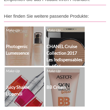
Hier finden Sie weitere passende Produkte:
Make-Up
Make-Up
Photogenic
CHANEL Cruise
Lumessence
Collection 2017
Les Indispensables
de L’Été
Make-Up
Make-Up
Juicy Shaker
BB Cream
Lippenöl