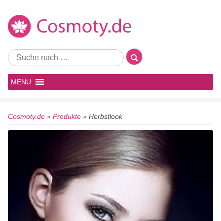
MENU
Cosmoty.de
»
Produkte
»
Herbstlook