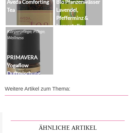
Aveda Comforting
Bio Pfanzenwässer
Tea
Lavendel,
Pfefferminz &
Immortelle
Körperpflege, Pflege,
Wellness
PRIMAVERA
Yogaflow
Duftmischung
Weitere Artikel zum Thema:
ÄHNLICHE ARTIKEL