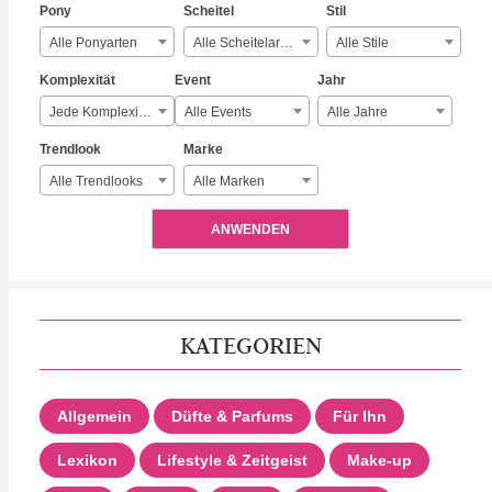
Pony
Scheitel
Stil
Alle Ponyarten
Alle Scheitelarten
Alle Stile
Komplexität
Event
Jahr
Jede Komplexität
Alle Events
Alle Jahre
Trendlook
Marke
Alle Trendlooks
Alle Marken
ANWENDEN
KATEGORIEN
Allgemein
Düfte & Parfums
Für Ihn
Lexikon
Lifestyle & Zeitgeist
Make-up