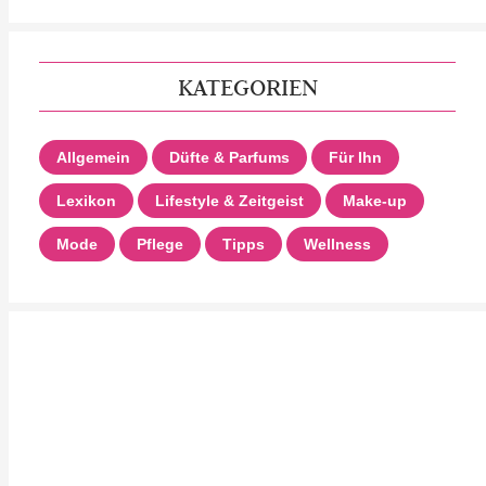
KATEGORIEN
Allgemein
Düfte & Parfums
Für Ihn
Lexikon
Lifestyle & Zeitgeist
Make-up
Mode
Pflege
Tipps
Wellness