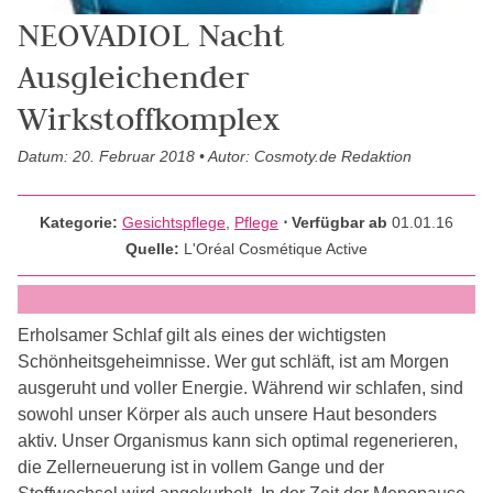
NEOVADIOL Nacht
Ausgleichender
Wirkstoffkomplex
Datum: 20. Februar 2018 • Autor: Cosmoty.de Redaktion
Kategorie:
Gesichtspflege
,
Pflege
⋅ Verfügbar ab
01.01.16
Quelle:
L'Oréal Cosmétique Active
Erholsamer Schlaf gilt als eines der wichtigsten
Schönheitsgeheimnisse. Wer gut schläft, ist am Morgen
ausgeruht und voller Energie. Während wir schlafen, sind
sowohl unser Körper als auch unsere Haut besonders
aktiv. Unser Organismus kann sich optimal regenerieren,
die Zellerneuerung ist in vollem Gange und der