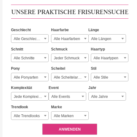
UNSERE PRAKTISCHE FRISURENSUCHE
Geschlecht
Haarfarbe
Länge
Alle Geschlechter
Alle Haarfarben
Alle Längen
Schnitt
Schmuck
Haartyp
Alle Schnitte
Jeder Schmuck
Alle Haartypen
Pony
Scheitel
Stil
Alle Ponyarten
Alle Scheitelarten
Alle Stile
Komplexität
Event
Jahr
Jede Komplexität
Alle Events
Alle Jahre
Trendlook
Marke
Alle Trendlooks
Alle Marken
ANWENDEN