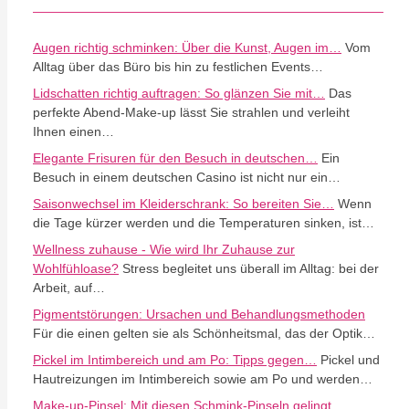
Augen richtig schminken: Über die Kunst, Augen im…
Vom
Alltag über das Büro bis hin zu festlichen Events…
Lidschatten richtig auftragen: So glänzen Sie mit…
Das
perfekte Abend-Make-up lässt Sie strahlen und verleiht
Ihnen einen…
Elegante Frisuren für den Besuch in deutschen…
Ein
Besuch in einem deutschen Casino ist nicht nur ein…
Saisonwechsel im Kleiderschrank: So bereiten Sie…
Wenn
die Tage kürzer werden und die Temperaturen sinken, ist…
Wellness zuhause - Wie wird Ihr Zuhause zur
Wohlfühloase?
Stress begleitet uns überall im Alltag: bei der
Arbeit, auf…
Pigmentstörungen: Ursachen und Behandlungsmethoden
Für die einen gelten sie als Schönheitsmal, das der Optik…
Pickel im Intimbereich und am Po: Tipps gegen…
Pickel und
Hautreizungen im Intimbereich sowie am Po und werden…
Make-up-Pinsel: Mit diesen Schmink-Pinseln gelingt…