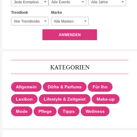
Jede Komplexität
Alle Events
Alle Jahre
Trendlook
Marke
Alle Trendlooks
Alle Marken
ANWENDEN
KATEGORIEN
Allgemein
Düfte & Parfums
Für Ihn
Lexikon
Lifestyle & Zeitgeist
Make-up
Mode
Pflege
Tipps
Wellness