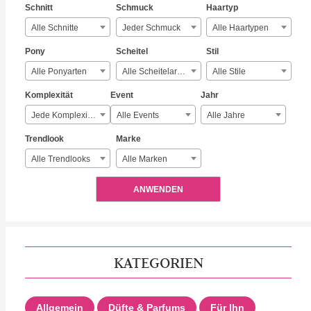
Schnitt
Schmuck
Haartyp
Alle Schnitte
Jeder Schmuck
Alle Haartypen
Pony
Scheitel
Stil
Alle Ponyarten
Alle Scheitelarten
Alle Stile
Komplexität
Event
Jahr
Jede Komplexität
Alle Events
Alle Jahre
Trendlook
Marke
Alle Trendlooks
Alle Marken
ANWENDEN
KATEGORIEN
Allgemein
Düfte & Parfums
Für Ihn