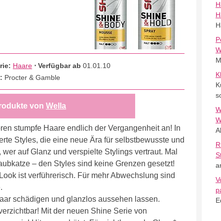
H
H
H
P
W
M
rie:
Haare
⋅ Verfügbar ab
01.01.10
K
e:
Procter & Gamble
K
s
rodukte von
Wella
W
W
en stumpfe Haare endlich der Vergangenheit an! In
A
erte Styles, die eine neue Ära für selbstbewusste und
R
, wer auf Glanz und verspielte Stylings vertraut. Mal
S
bkatze – den Styles sind keine Grenzen gesetzt!
a
ook ist verführerisch. Für mehr Abwechslung sind
V
.
p
aar schädigen und glanzlos aussehen lassen.
E
verzichtbar! Mit der neuen Shine Serie von