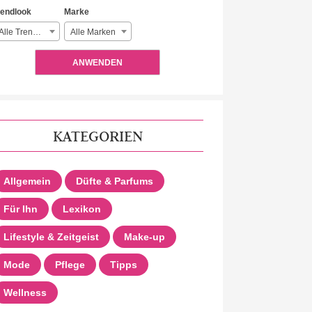
rendlook
Marke
Alle Trendlooks
Alle Marken
ANWENDEN
KATEGORIEN
Allgemein
Düfte & Parfums
Für Ihn
Lexikon
Lifestyle & Zeitgeist
Make-up
Mode
Pflege
Tipps
Wellness