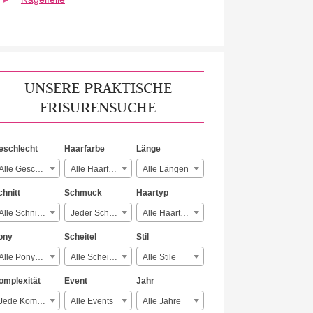
UNSERE PRAKTISCHE
FRISURENSUCHE
eschlecht
Haarfarbe
Länge
Alle Geschlechter
Alle Haarfarben
Alle Längen
chnitt
Schmuck
Haartyp
Alle Schnitte
Jeder Schmuck
Alle Haartypen
ony
Scheitel
Stil
Alle Ponyarten
Alle Scheitelarten
Alle Stile
omplexität
Event
Jahr
Jede Komplexität
Alle Events
Alle Jahre