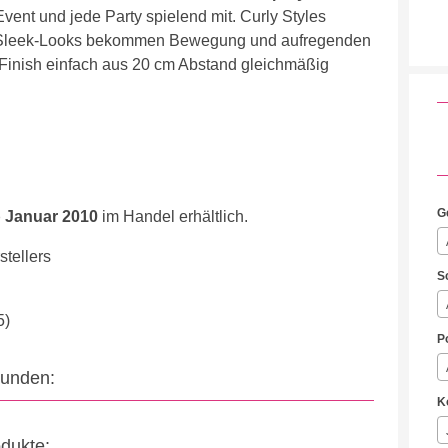
 Event und jede Party spielend mit. Curly Styles
hte Sleek-Looks bekommen Bewegung und aufregenden
Finish einfach aus 20 cm Abstand gleichmäßig
G
 Januar 2010
im Handel erhältlich.
tellers
S
5)
P
eunden:
K
odukte: