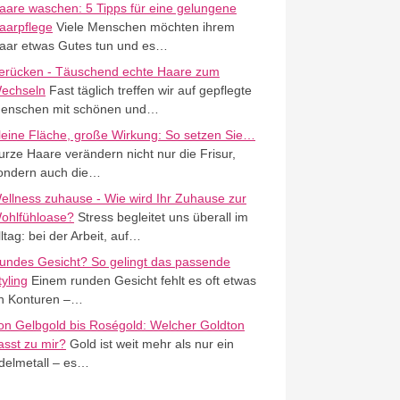
aare waschen: 5 Tipps für eine gelungene
aarpflege
Viele Menschen möchten ihrem
aar etwas Gutes tun und es…
erücken - Täuschend echte Haare zum
echseln
Fast täglich treffen wir auf gepflegte
enschen mit schönen und…
leine Fläche, große Wirkung: So setzen Sie…
urze Haare verändern nicht nur die Frisur,
ondern auch die…
ellness zuhause - Wie wird Ihr Zuhause zur
ohlfühloase?
Stress begleitet uns überall im
lltag: bei der Arbeit, auf…
undes Gesicht? So gelingt das passende
tyling
Einem runden Gesicht fehlt es oft etwas
n Konturen –…
on Gelbgold bis Roségold: Welcher Goldton
asst zu mir?
Gold ist weit mehr als nur ein
delmetall – es…