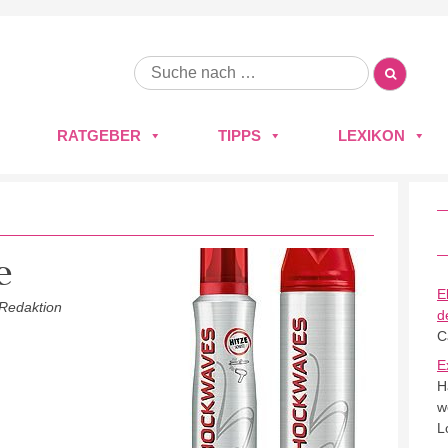
RATGEBER
TIPPS
LEXIKON
e
E
 Redaktion
d
C
E
H
w
L