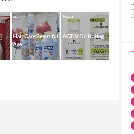
T
Haare
Haare
Hair Care Beautiful
ACTIV Dr. Hoting
Age