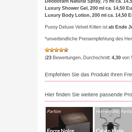
Deodorant Natural Spray, 75 ml ca. 14,
Luxury Shower Gel, 200 ml ca. 14,50 Eu
Luxury Body Lotion, 200 ml ca. 14,50 E
Pussy Deluxe Velvet Kitten ist
ab Ende Ju
*unverbindliche Preisempfehlung des Hers
(
23
Bewertungen, Durchschnitt:
4,30
von 
Empfehlen Sie das Produkt Ihren Fr
Hier finden Sie weitere passende Pr
Parfüm
Herrendüfte, Parf
Encre Noire
Calvin Klein