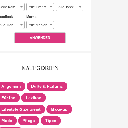
Jede Komplexität
Alle Events
Alle Jahre
rendlook
Marke
Alle Trendlooks
Alle Marken
ANWENDEN
KATEGORIEN
Allgemein
Düfte & Parfums
Für Ihn
Lexikon
Lifestyle & Zeitgeist
Make-up
Mode
Pflege
Tipps