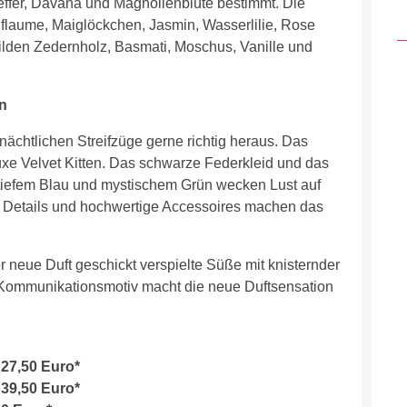
effer, Davana und Magnolienblüte bestimmt. Die
 Pflaume, Maiglöckchen, Jasmin, Wasserlilie, Rose
ilden Zedernholz, Basmati, Moschus, Vanille und
on
nächtlichen Streifzüge gerne richtig heraus. Das
xe Velvet Kitten. Das schwarze Federkleid und das
 tiefem Blau und mystischem Grün wecken Lust auf
 Details und hochwertige Accessoires machen das
 neue Duft geschickt verspielte Süße mit knisternder
 Kommunikationsmotiv macht die neue Duftsensation
 27,50 Euro*
 39,50 Euro*