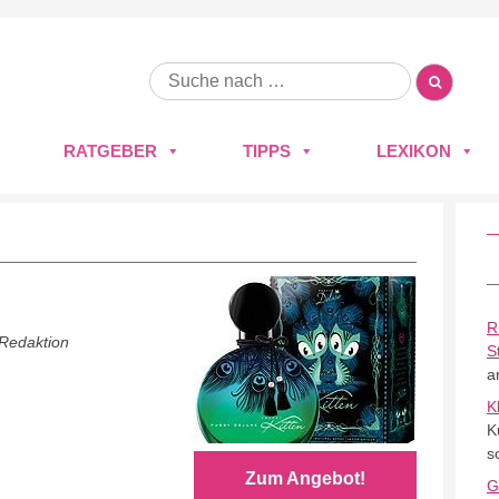
RATGEBER
TIPPS
LEXIKON
R
 Redaktion
S
a
K
K
s
Zum Angebot!
G