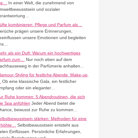
ie…
In einer Welt, die zunehmend von
mweltbewusstsein und sozialer
erantwortung…
üfte kombinieren: Pflege und Parfum als…
erüche prägen unsere Erinnerungen,
eeinflussen unsere Emotionen und begleiten
ns…
ehr als ein Duft: Warum ein hochwertiges
arfum zum…
Nur noch eben auf dem
achhauseweg in der Parfümerie anhalten…
lamour-Styling für festliche Abende: Make-up,
…
Ob eine klassische Gala, ein festlicher
mpfang oder ein eleganter…
ur Ruhe kommen: 5 Abendroutinen, die sich
ie Spa anfühlen
Jeder Abend bietet die
hance, bewusst zur Ruhe zu kommen…
elbstbewusstsein stärken: Methoden für eine
rhöhte…
Selbstbewusstsein entsteht aus
ielen Einflüssen. Persönliche Erfahrungen,