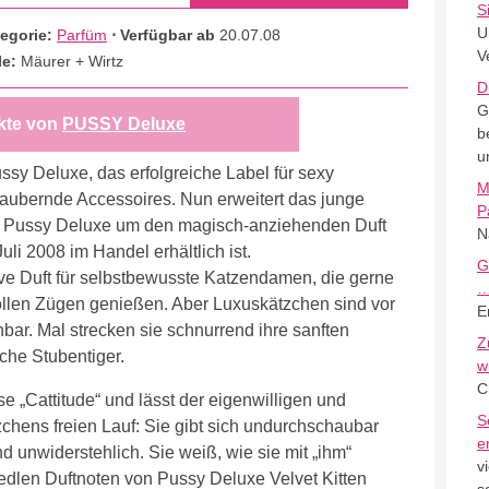
S
U
egorie:
Parfüm
⋅ Verfügbar ab
20.07.08
V
le:
Mäurer + Wirtz
D
G
kte von
PUSSY Deluxe
b
u
ussy Deluxe, das erfolgreiche Label für sexy
M
aubernde Accessoires. Nun erweitert das junge
P
pt Pussy Deluxe um den magisch-anziehenden Duft
N
li 2008 im Handel erhältlich ist.
G
sive Duft für selbstbewusste Katzendamen, die gerne
ollen Zügen genießen. Aber Luxuskätzchen sind vor
E
bar. Mal strecken sie schnurrend ihre sanften
Z
che Stubentiger.
w
C
e „Cattitude“ und lässt der eigenwilligen und
S
chens freien Lauf: Sie gibt sich undurchschaubar
e
d unwiderstehlich. Sie weiß, wie sie mit „ihm“
v
 edlen Duftnoten von Pussy Deluxe Velvet Kitten