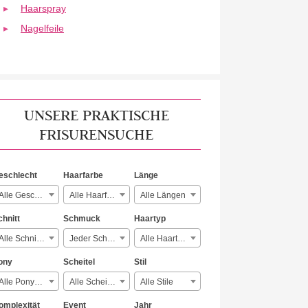
Haarspray
Nagelfeile
UNSERE PRAKTISCHE
FRISURENSUCHE
eschlecht
Haarfarbe
Länge
Alle Geschlechter
Alle Haarfarben
Alle Längen
chnitt
Schmuck
Haartyp
Alle Schnitte
Jeder Schmuck
Alle Haartypen
ony
Scheitel
Stil
Alle Ponyarten
Alle Scheitelarten
Alle Stile
omplexität
Event
Jahr