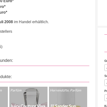
50 Euro*
ro*
uro*
li 2008
im Handel erhältlich.
tellers
5)
eunden:
G
odukte:
S
üm
Parfüm
Herrendüfte, Parfüm
P
Juicy Couture Viva
Jil Sander Sun
K