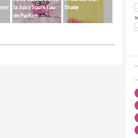
mer
la Juicy Sucré Eau
Shake
de Parfum
T