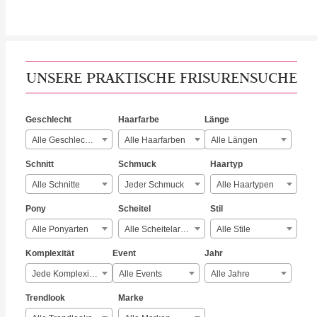
UNSERE PRAKTISCHE FRISURENSUCHE
Geschlecht
Haarfarbe
Länge
Alle Geschlechter
Alle Haarfarben
Alle Längen
Schnitt
Schmuck
Haartyp
Alle Schnitte
Jeder Schmuck
Alle Haartypen
Pony
Scheitel
Stil
Alle Ponyarten
Alle Scheitelarten
Alle Stile
Komplexität
Event
Jahr
Jede Komplexität
Alle Events
Alle Jahre
Trendlook
Marke