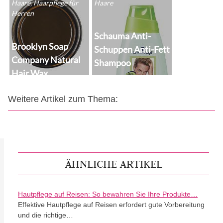
Haare, Haarpflege für
Haare
Herren
Schauma Anti-
Brooklyn Soap
Schuppen Anti-Fett
Company Natural
Shampoo
Hair Wax
Weitere Artikel zum Thema:
ÄHNLICHE ARTIKEL
Hautpflege auf Reisen: So bewahren Sie Ihre Produkte…
Effektive Hautpflege auf Reisen erfordert gute Vorbereitung
und die richtige…