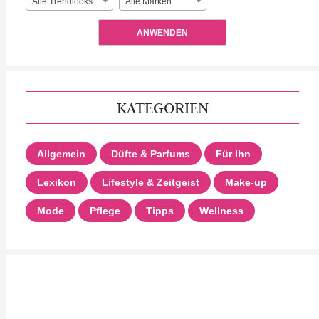
Alle Trendlooks
Alle Marken
ANWENDEN
KATEGORIEN
Allgemein
Düfte & Parfums
Für Ihn
Lexikon
Lifestyle & Zeitgeist
Make-up
Mode
Pflege
Tipps
Wellness