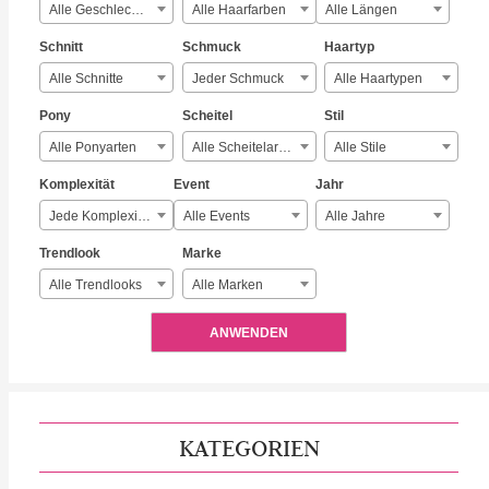
Alle Geschlechter
Alle Haarfarben
Alle Längen
Schnitt
Schmuck
Haartyp
Alle Schnitte
Jeder Schmuck
Alle Haartypen
Pony
Scheitel
Stil
Alle Ponyarten
Alle Scheitelarten
Alle Stile
Komplexität
Event
Jahr
Jede Komplexität
Alle Events
Alle Jahre
Trendlook
Marke
Alle Trendlooks
Alle Marken
ANWENDEN
KATEGORIEN