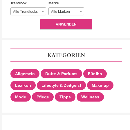
Trendlook
Marke
Alle Trendlooks
Alle Marken
ANWENDEN
KATEGORIEN
Allgemein
Düfte & Parfums
Für Ihn
Lexikon
Lifestyle & Zeitgeist
Make-up
Mode
Pflege
Tipps
Wellness