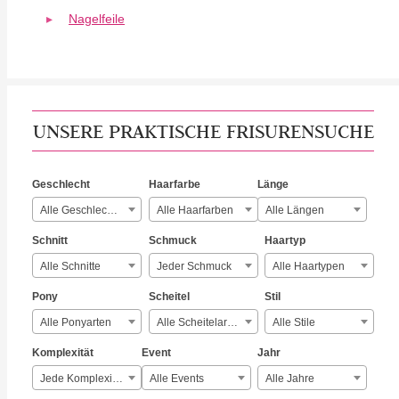
Nagelfeile
UNSERE PRAKTISCHE FRISURENSUCHE
Geschlecht
Haarfarbe
Länge
Alle Geschlechter
Alle Haarfarben
Alle Längen
Schnitt
Schmuck
Haartyp
Alle Schnitte
Jeder Schmuck
Alle Haartypen
Pony
Scheitel
Stil
Alle Ponyarten
Alle Scheitelarten
Alle Stile
Komplexität
Event
Jahr
Jede Komplexität
Alle Events
Alle Jahre