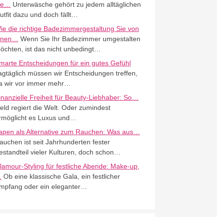
ie…
Unterwäsche gehört zu jedem alltäglichen
utfit dazu und doch fällt…
ie die richtige Badezimmergestaltung Sie von
nnen…
Wenn Sie Ihr Badezimmer umgestalten
öchten, ist das nicht unbedingt…
marte Entscheidungen für ein gutes Gefühl
agtäglich müssen wir Entscheidungen treffen,
a wir vor immer mehr…
inanzielle Freiheit für Beauty-Liebhaber: So…
eld regiert die Welt. Oder zumindest
rmöglicht es Luxus und…
apen als Alternative zum Rauchen: Was aus…
auchen ist seit Jahrhunderten fester
estandteil vieler Kulturen, doch schon…
lamour-Styling für festliche Abende: Make-up,
…
Ob eine klassische Gala, ein festlicher
mpfang oder ein eleganter…