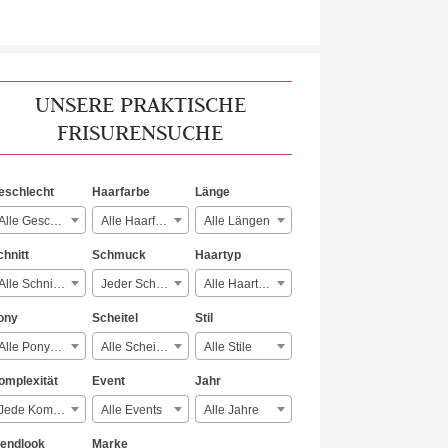
UNSERE PRAKTISCHE
FRISURENSUCHE
eschlecht
Haarfarbe
Länge
Alle Geschlechter
Alle Haarfarben
Alle Längen
chnitt
Schmuck
Haartyp
Alle Schnitte
Jeder Schmuck
Alle Haartypen
ony
Scheitel
Stil
Alle Ponyarten
Alle Scheitelarten
Alle Stile
omplexität
Event
Jahr
Jede Komplexität
Alle Events
Alle Jahre
rendlook
Marke