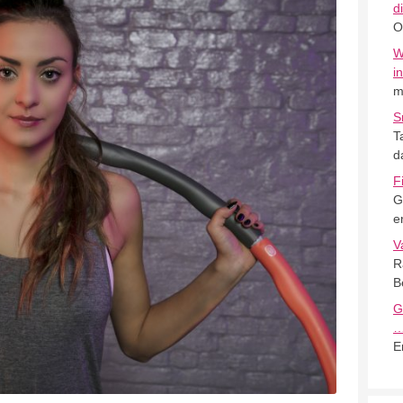
d
O
W
i
m
S
T
d
F
G
e
V
R
B
G
E