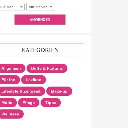
Alle Trendlooks
Alle Marken
ANWENDEN
KATEGORIEN
Allgemein
Düfte & Parfums
Für Ihn
Lexikon
Lifestyle & Zeitgeist
Make-up
Mode
Pflege
Tipps
Wellness