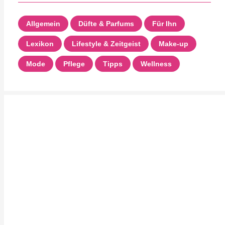
Allgemein
Düfte & Parfums
Für Ihn
Lexikon
Lifestyle & Zeitgeist
Make-up
Mode
Pflege
Tipps
Wellness