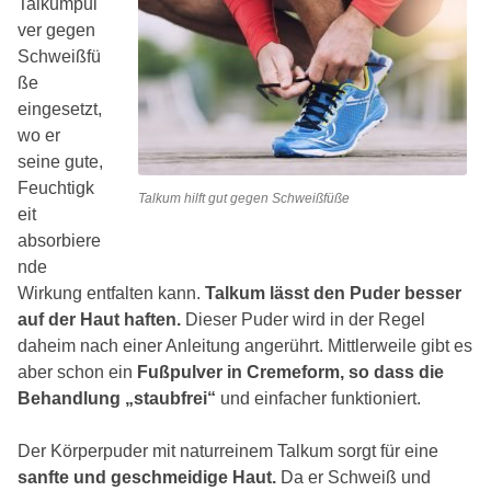
Talkumpul
ver gegen
Schweißfü
ße
eingesetzt,
wo er
seine gute,
Feuchtigk
Talkum hilft gut gegen Schweißfüße
eit
absorbiere
nde
Wirkung entfalten kann.
Talkum lässt den Puder besser
auf der Haut haften.
Dieser Puder wird in der Regel
daheim nach einer Anleitung angerührt. Mittlerweile gibt es
aber schon ein
Fußpulver in Cremeform, so dass die
Behandlung „staubfrei“
und einfacher funktioniert.
Der Körperpuder mit naturreinem Talkum sorgt für eine
sanfte und geschmeidige Haut.
Da er Schweiß und