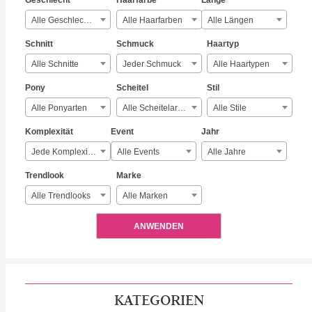
Geschlecht
Haarfarbe
Länge
Alle Geschlechter
Alle Haarfarben
Alle Längen
Schnitt
Schmuck
Haartyp
Alle Schnitte
Jeder Schmuck
Alle Haartypen
Pony
Scheitel
Stil
Alle Ponyarten
Alle Scheitelarten
Alle Stile
Komplexität
Event
Jahr
Jede Komplexität
Alle Events
Alle Jahre
Trendlook
Marke
Alle Trendlooks
Alle Marken
ANWENDEN
KATEGORIEN