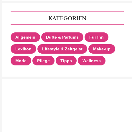
KATEGORIEN
Allgemein
Düfte & Parfums
Für Ihn
Lexikon
Lifestyle & Zeitgeist
Make-up
Mode
Pflege
Tipps
Wellness