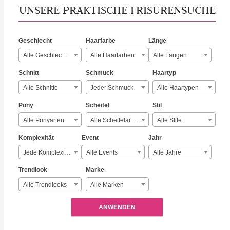
UNSERE PRAKTISCHE FRISURENSUCHE
Geschlecht
Haarfarbe
Länge
Alle Geschlechter
Alle Haarfarben
Alle Längen
Schnitt
Schmuck
Haartyp
Alle Schnitte
Jeder Schmuck
Alle Haartypen
Pony
Scheitel
Stil
Alle Ponyarten
Alle Scheitelarten
Alle Stile
Komplexität
Event
Jahr
Jede Komplexität
Alle Events
Alle Jahre
Trendlook
Marke
Alle Trendlooks
Alle Marken
ANWENDEN