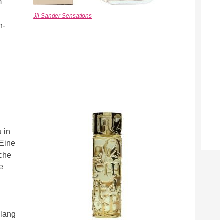
m
Jil Sander Sensations
h-
 in
 Eine
iche
e
Ylang