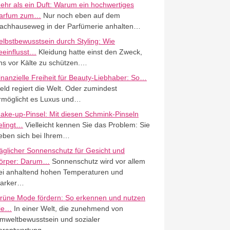
ehr als ein Duft: Warum ein hochwertiges
arfum zum…
Nur noch eben auf dem
achhauseweg in der Parfümerie anhalten…
elbstbewusstsein durch Styling: Wie
eeinflusst…
Kleidung hatte einst den Zweck,
ns vor Kälte zu schützen.…
inanzielle Freiheit für Beauty-Liebhaber: So…
eld regiert die Welt. Oder zumindest
rmöglicht es Luxus und…
ake-up-Pinsel: Mit diesen Schmink-Pinseln
elingt…
Vielleicht kennen Sie das Problem: Sie
eben sich bei Ihrem…
äglicher Sonnenschutz für Gesicht und
örper: Darum…
Sonnenschutz wird vor allem
ei anhaltend hohen Temperaturen und
tarker…
rüne Mode fördern: So erkennen und nutzen
ie…
In einer Welt, die zunehmend von
mweltbewusstsein und sozialer