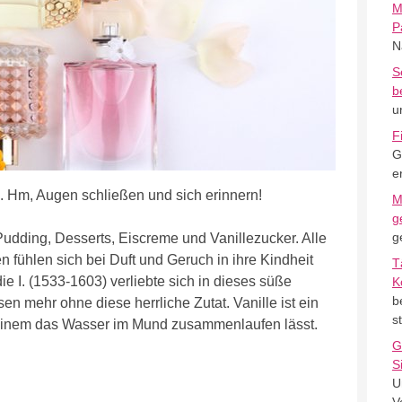
M
P
N
S
b
u
F
G
e
ch. Hm, Augen schließen und sich erinnern!
M
g
g
Pudding, Desserts, Eiscreme und Vanillezucker. Alle
 fühlen sich bei Duft und Geruch in ihre Kindheit
T
ie I. (1533-1603) verliebte sich in dieses süße
K
b
n mehr ohne diese herrliche Zutat. Vanille ist ein
s
einem das Wasser im Mund zusammenlaufen lässt.
G
S
U