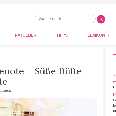
RATGEBER
TIPPS
LEXIKON
e
lenote – Süße Düfte
Z
te
w
C
daktion
D
G
b
u