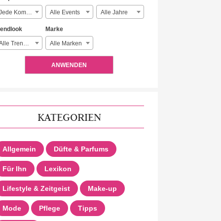
Jede Komplexität
Alle Events
Alle Jahre
rendlook
Marke
Alle Trendlooks
Alle Marken
ANWENDEN
KATEGORIEN
Allgemein
Düfte & Parfums
Für Ihn
Lexikon
Lifestyle & Zeitgeist
Make-up
Mode
Pflege
Tipps