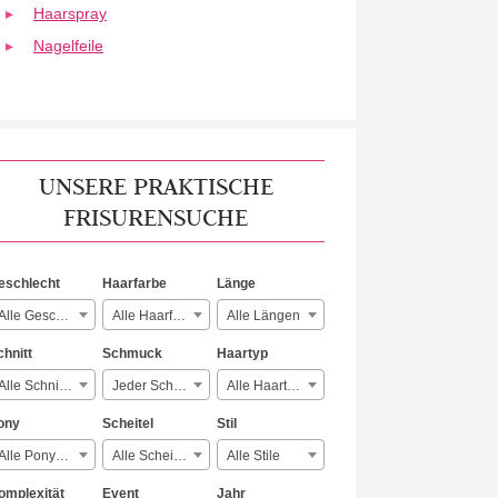
Haarspray
Nagelfeile
UNSERE PRAKTISCHE
FRISURENSUCHE
eschlecht
Haarfarbe
Länge
Alle Geschlechter
Alle Haarfarben
Alle Längen
chnitt
Schmuck
Haartyp
Alle Schnitte
Jeder Schmuck
Alle Haartypen
ony
Scheitel
Stil
Alle Ponyarten
Alle Scheitelarten
Alle Stile
omplexität
Event
Jahr