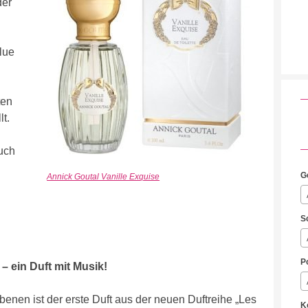
der
lue
ten
t.
uch
G
Annick Goutal Vanille Exquise
S
P
 ein Duft mit Musik!
enen ist der erste Duft aus der neuen Duftreihe „Les
K