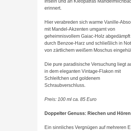
Inseln und an Kleopatras Mandelmilchbä
erinnert.
Hier verabreden sich warme Vanille-Abso
mit Mandel-Akzenten umgarnt von
geheimnisvollem Gaiac-Holz abgedämpft
durch Benzoe-Harz und schließlich in No
von zärtlichem weißem Moschus eingehüll
Die pure paradisische Versuchung liegt a
in dem eleganten Vintage-Flakon mit
Schleifchen und goldenem
Schraubverschluss.
Preis: 100 ml ca. 85 Euro
Doppelter Genuss: Riechen und Hören –
Ein sinnliches Vergnügen auf mehreren Eb