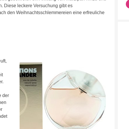
n. Diese leckere Versuchung gibt es
Nach den Weihnachtsschlemmereien eine erfreuliche
uft,
it
r.
e der
nen
er
ndet