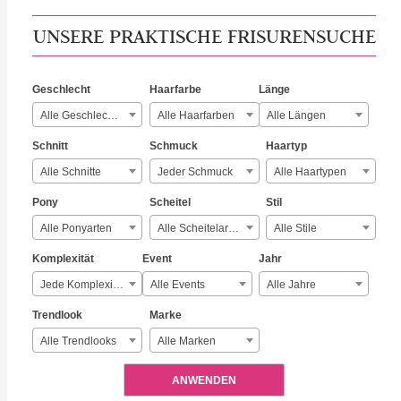
UNSERE PRAKTISCHE FRISURENSUCHE
Geschlecht
Haarfarbe
Länge
Alle Geschlechter
Alle Haarfarben
Alle Längen
Schnitt
Schmuck
Haartyp
Alle Schnitte
Jeder Schmuck
Alle Haartypen
Pony
Scheitel
Stil
Alle Ponyarten
Alle Scheitelarten
Alle Stile
Komplexität
Event
Jahr
Jede Komplexität
Alle Events
Alle Jahre
Trendlook
Marke
Alle Trendlooks
Alle Marken
ANWENDEN