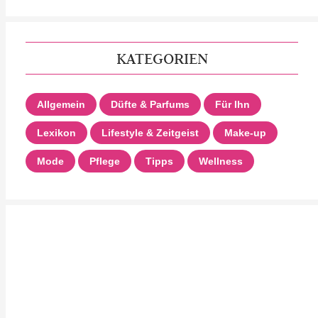
KATEGORIEN
Allgemein
Düfte & Parfums
Für Ihn
Lexikon
Lifestyle & Zeitgeist
Make-up
Mode
Pflege
Tipps
Wellness