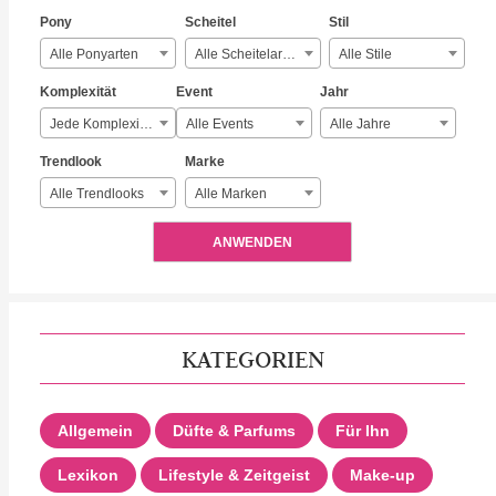
Pony
Scheitel
Stil
Alle Ponyarten
Alle Scheitelarten
Alle Stile
Komplexität
Event
Jahr
Jede Komplexität
Alle Events
Alle Jahre
Trendlook
Marke
Alle Trendlooks
Alle Marken
ANWENDEN
KATEGORIEN
Allgemein
Düfte & Parfums
Für Ihn
Lexikon
Lifestyle & Zeitgeist
Make-up