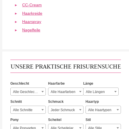
CC-Cream
Haarkreide
Haarspray
Nagelfeile
UNSERE PRAKTISCHE FRISURENSUCHE
Geschlecht
Haarfarbe
Länge
Alle Geschlechter
Alle Haarfarben
Alle Längen
Schnitt
Schmuck
Haartyp
Alle Schnitte
Jeder Schmuck
Alle Haartypen
Pony
Scheitel
Stil
Alle Ponyarten
Alle Scheitelarten
Alle Stile