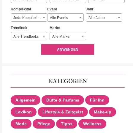
Komplexität
Event
Jahr
Jede Komplexität
Alle Events
Alle Jahre
Trendlook
Marke
Alle Trendlooks
Alle Marken
ANWENDEN
KATEGORIEN
Allgemein
Düfte & Parfums
Für Ihn
Lexikon
Lifestyle & Zeitgeist
Make-up
Mode
Pflege
Tipps
Wellness