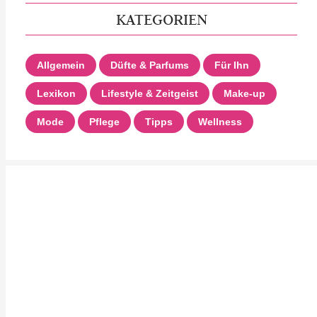
KATEGORIEN
Allgemein
Düfte & Parfums
Für Ihn
Lexikon
Lifestyle & Zeitgeist
Make-up
Mode
Pflege
Tipps
Wellness