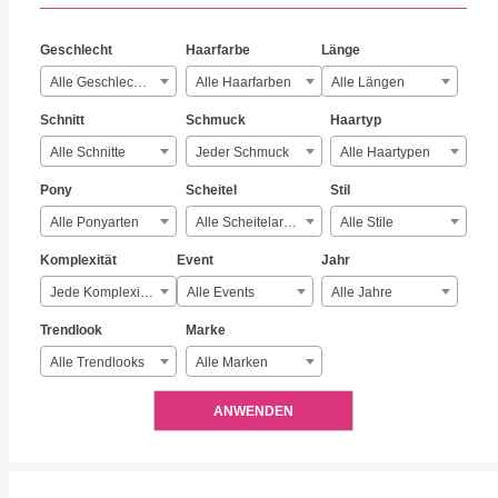
Geschlecht
Haarfarbe
Länge
Alle Geschlechter
Alle Haarfarben
Alle Längen
Schnitt
Schmuck
Haartyp
Alle Schnitte
Jeder Schmuck
Alle Haartypen
Pony
Scheitel
Stil
Alle Ponyarten
Alle Scheitelarten
Alle Stile
Komplexität
Event
Jahr
Jede Komplexität
Alle Events
Alle Jahre
Trendlook
Marke
Alle Trendlooks
Alle Marken
ANWENDEN