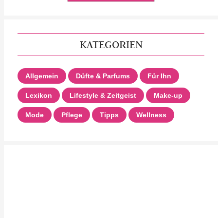
KATEGORIEN
Allgemein
Düfte & Parfums
Für Ihn
Lexikon
Lifestyle & Zeitgeist
Make-up
Mode
Pflege
Tipps
Wellness