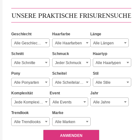
UNSERE PRAKTISCHE FRISURENSUCHE
Geschlecht
Haarfarbe
Länge
Alle Geschlechter
Alle Haarfarben
Alle Längen
Schnitt
Schmuck
Haartyp
Alle Schnitte
Jeder Schmuck
Alle Haartypen
Pony
Scheitel
Stil
Alle Ponyarten
Alle Scheitelarten
Alle Stile
Komplexität
Event
Jahr
Jede Komplexität
Alle Events
Alle Jahre
Trendlook
Marke
Alle Trendlooks
Alle Marken
ANWENDEN