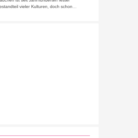
auchen ist seit Jahrhunderten fester
estandteil vieler Kulturen, doch schon…