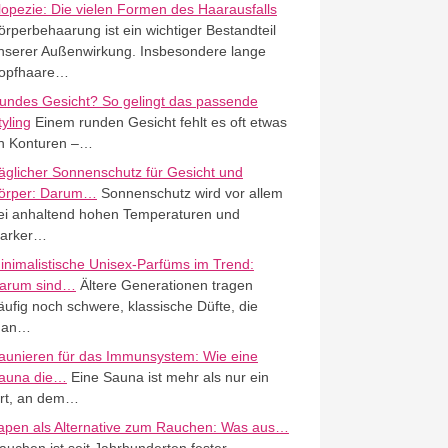
lopezie: Die vielen Formen des Haarausfalls
örperbehaarung ist ein wichtiger Bestandteil
nserer Außenwirkung. Insbesondere lange
opfhaare…
undes Gesicht? So gelingt das passende
tyling
Einem runden Gesicht fehlt es oft etwas
n Konturen –…
äglicher Sonnenschutz für Gesicht und
örper: Darum…
Sonnenschutz wird vor allem
ei anhaltend hohen Temperaturen und
tarker…
inimalistische Unisex-Parfüms im Trend:
arum sind…
Ältere Generationen tragen
äufig noch schwere, klassische Düfte, die
an…
aunieren für das Immunsystem: Wie eine
auna die…
Eine Sauna ist mehr als nur ein
rt, an dem…
apen als Alternative zum Rauchen: Was aus…