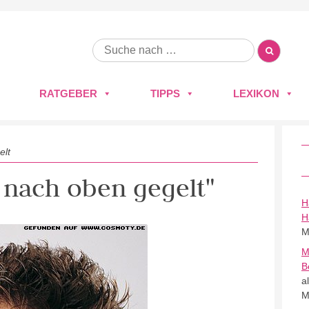
RATGEBER
TIPPS
LEXIKON
elt
h nach oben gegelt"
H
H
M
M
B
a
M