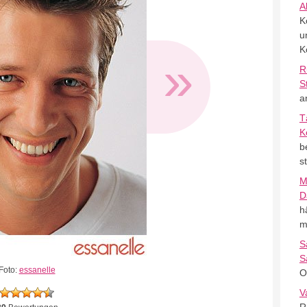
A
K
u
K
»
R
S
a
T
K
b
s
M
D
h
m
S
S
Foto:
essanelle
O
V