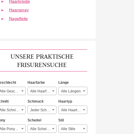
Haarkreide
Haarspray
Nagelfeile
UNSERE PRAKTISCHE
FRISURENSUCHE
eschlecht
Haarfarbe
Länge
Alle Geschlechter
Alle Haarfarben
Alle Längen
chnitt
Schmuck
Haartyp
Alle Schnitte
Jeder Schmuck
Alle Haartypen
ony
Scheitel
Stil
Alle Ponyarten
Alle Scheitelarten
Alle Stile