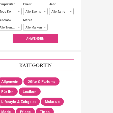
omplexität
Event
Jahr
Jede Komplexität
Alle Events
Alle Jahre
rendlook
Marke
Alle Trendlooks
Alle Marken
ANWENDEN
KATEGORIEN
Allgemein
Düfte & Parfums
Für Ihn
Lexikon
Lifestyle & Zeitgeist
Make-up
Mode
Pflege
Tipps