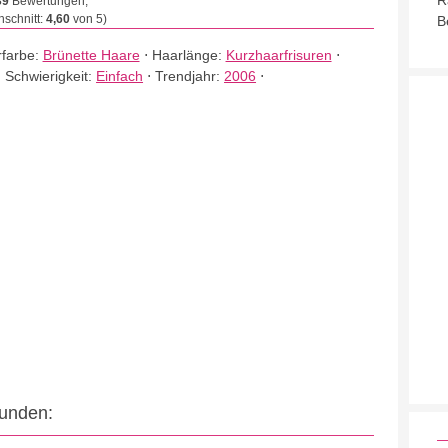
R
39
Bewertungen,
schnitt:
4,60
von 5)
B
farbe:
Brünette Haare
⋅
Haarlänge:
Kurzhaarfrisuren
⋅
⋅
Schwierigkeit:
Einfach
⋅
Trendjahr:
2006
⋅
eunden: