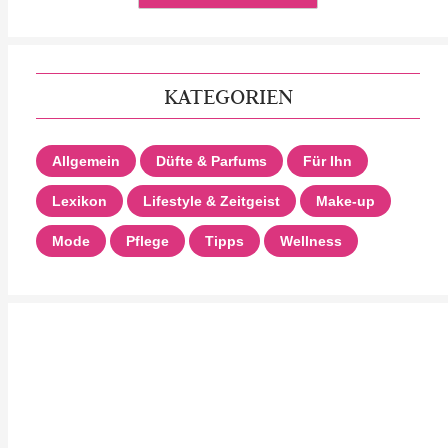
KATEGORIEN
Allgemein
Düfte & Parfums
Für Ihn
Lexikon
Lifestyle & Zeitgeist
Make-up
Mode
Pflege
Tipps
Wellness