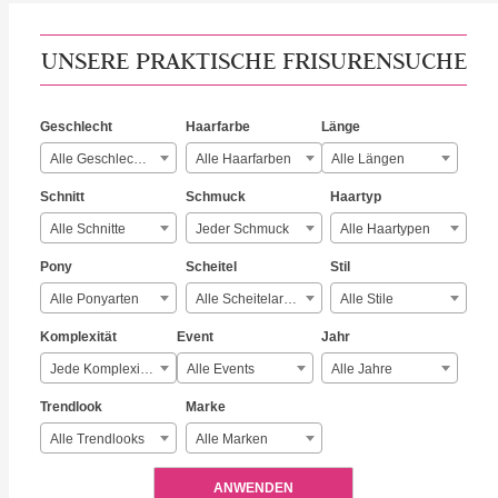
UNSERE PRAKTISCHE FRISURENSUCHE
Geschlecht
Haarfarbe
Länge
Alle Geschlechter
Alle Haarfarben
Alle Längen
Schnitt
Schmuck
Haartyp
Alle Schnitte
Jeder Schmuck
Alle Haartypen
Pony
Scheitel
Stil
Alle Ponyarten
Alle Scheitelarten
Alle Stile
Komplexität
Event
Jahr
Jede Komplexität
Alle Events
Alle Jahre
Trendlook
Marke
Alle Trendlooks
Alle Marken
ANWENDEN