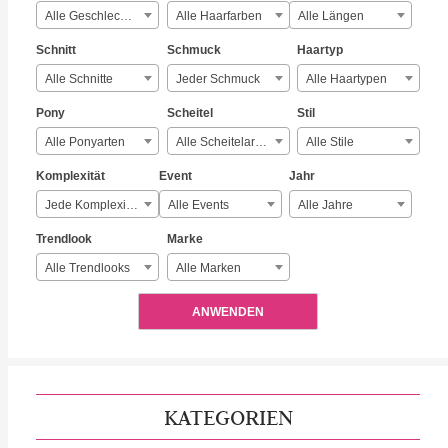
Alle Geschlechter
Alle Haarfarben
Alle Längen
Schnitt
Schmuck
Haartyp
Alle Schnitte
Jeder Schmuck
Alle Haartypen
Pony
Scheitel
Stil
Alle Ponyarten
Alle Scheitelarten
Alle Stile
Komplexität
Event
Jahr
Jede Komplexität
Alle Events
Alle Jahre
Trendlook
Marke
Alle Trendlooks
Alle Marken
ANWENDEN
KATEGORIEN