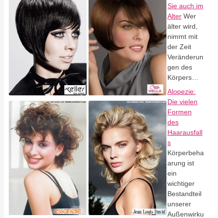
Sie auch im
Alter
Wer
älter wird,
nimmt mit
der Zeit
Veränderun
gen des
Körpers…
Alopezie:
Die vielen
Formen
des
Haarausfall
s
Körperbeha
arung ist
ein
wichtiger
Bestandteil
unserer
Außenwirku