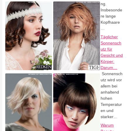
ng.
Insbesonde
re lange
Kopfhaare
…
Täglicher
Sonnensch
utz für
Gesicht und
Körper:
Darum…
Sonnensch
utz wird vor
allem bei
anhaltend
hohen
Temperatur
en und
starker…
Warum