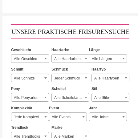
UNSERE PRAKTISCHE FRISURENSUCHE
Geschlecht
Haarfarbe
Länge
Alle Geschlechter
Alle Haarfarben
Alle Längen
Schnitt
Schmuck
Haartyp
Alle Schnitte
Jeder Schmuck
Alle Haartypen
Pony
Scheitel
Stil
Alle Ponyarten
Alle Scheitelarten
Alle Stile
Komplexität
Event
Jahr
Jede Komplexität
Alle Events
Alle Jahre
Trendlook
Marke
Alle Trendlooks
Alle Marken