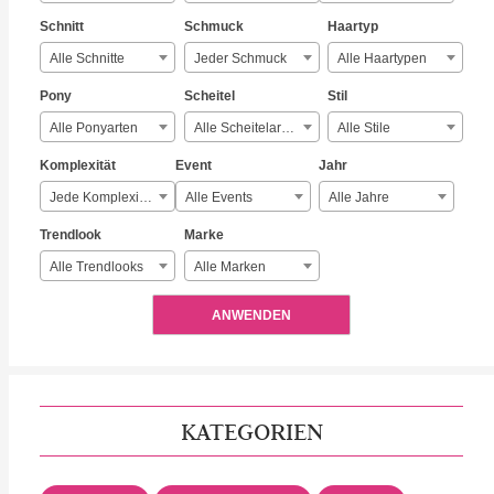
Schnitt
Schmuck
Haartyp
Alle Schnitte
Jeder Schmuck
Alle Haartypen
Pony
Scheitel
Stil
Alle Ponyarten
Alle Scheitelarten
Alle Stile
Komplexität
Event
Jahr
Jede Komplexität
Alle Events
Alle Jahre
Trendlook
Marke
Alle Trendlooks
Alle Marken
ANWENDEN
KATEGORIEN