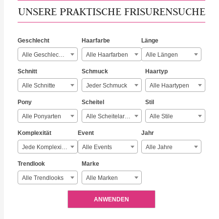
UNSERE PRAKTISCHE FRISURENSUCHE
Geschlecht
Haarfarbe
Länge
Alle Geschlechter
Alle Haarfarben
Alle Längen
Schnitt
Schmuck
Haartyp
Alle Schnitte
Jeder Schmuck
Alle Haartypen
Pony
Scheitel
Stil
Alle Ponyarten
Alle Scheitelarten
Alle Stile
Komplexität
Event
Jahr
Jede Komplexität
Alle Events
Alle Jahre
Trendlook
Marke
Alle Trendlooks
Alle Marken
ANWENDEN