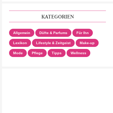
KATEGORIEN
Allgemein
Düfte & Parfums
Für Ihn
Lexikon
Lifestyle & Zeitgeist
Make-up
Mode
Pflege
Tipps
Wellness