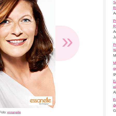
S
R
A
P
R
»
A
J
P
W
M
M
g
g
E
e
A
E
d
G
Foto:
essanelle