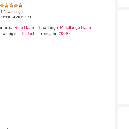
47
Bewertungen,
schnitt:
4,20
von 5)
rfarbe:
Rote Haare
⋅
Haarlänge:
Mittellange Haare
⋅
hwierigkeit:
Einfach
⋅
Trendjahr:
2009
⋅