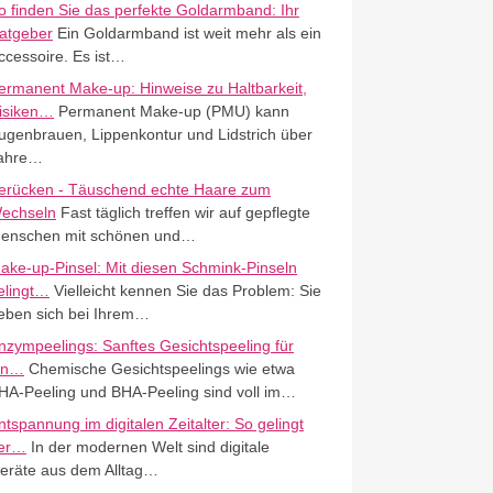
o finden Sie das perfekte Goldarmband: Ihr
atgeber
Ein Goldarmband ist weit mehr als ein
ccessoire. Es ist…
ermanent Make-up: Hinweise zu Haltbarkeit,
isiken…
Permanent Make-up (PMU) kann
ugenbrauen, Lippenkontur und Lidstrich über
ahre…
erücken - Täuschend echte Haare zum
echseln
Fast täglich treffen wir auf gepflegte
enschen mit schönen und…
ake-up-Pinsel: Mit diesen Schmink-Pinseln
elingt…
Vielleicht kennen Sie das Problem: Sie
eben sich bei Ihrem…
nzympeelings: Sanftes Gesichtspeeling für
in…
Chemische Gesichtspeelings wie etwa
HA-Peeling und BHA-Peeling sind voll im…
ntspannung im digitalen Zeitalter: So gelingt
er…
In der modernen Welt sind digitale
eräte aus dem Alltag…