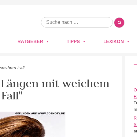
RATGEBER
TIPPS
LEXIKON
weichem Fall
te Längen mit weichem
O
Fall"
P
T
m
R
S
a