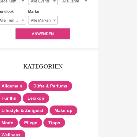
Jede Komplexität
Alle Events
Alle Jahre
rendlook
Marke
Alle Trendlooks
Alle Marken
ANWENDEN
KATEGORIEN
Allgemein
Düfte & Parfums
Für Ihn
Lexikon
Lifestyle & Zeitgeist
Make-up
Mode
Pflege
Tipps
Wellness