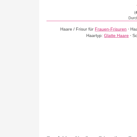
(
Durch
Haare / Frisur für
Frauen-Frisuren
⋅
Haa
Haartyp:
Glatte Haare
⋅
Sc