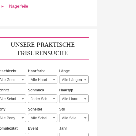
Nagelfeile
UNSERE PRAKTISCHE
FRISURENSUCHE
eschlecht
Haarfarbe
Länge
Alle Geschlechter
Alle Haarfarben
Alle Längen
chnitt
Schmuck
Haartyp
Alle Schnitte
Jeder Schmuck
Alle Haartypen
ony
Scheitel
Stil
Alle Ponyarten
Alle Scheitelarten
Alle Stile
omplexität
Event
Jahr