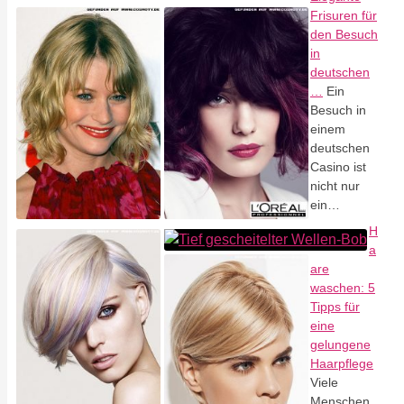
Frisuren für
den Besuch
in
deutschen
…
Ein
Besuch in
einem
deutschen
Casino ist
nicht nur
ein…
H
a
are
waschen: 5
Tipps für
eine
gelungene
Haarpflege
Viele
Menschen