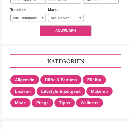
Jede Komplexität
Alle Events
Alle Jahre
Trendlook
Marke
Alle Trendlooks
Alle Marken
ANWENDEN
KATEGORIEN
Allgemein
Düfte & Parfums
Für Ihn
Lexikon
Lifestyle & Zeitgeist
Make-up
Mode
Pflege
Tipps
Wellness