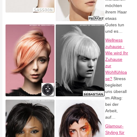
möchten
ihrem Haar
etwas
Gutes tun
und es…
Wellness
zuhause -
Wie wird Ihr
Zuhause
zur
Wohlfühloa
se?
Stress
begleitet
uns überall
im Alltag:
bei der
Arbeit,
auf…
Glamour-
Styling für