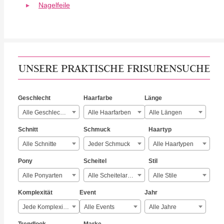
Nagelfeile
UNSERE PRAKTISCHE FRISURENSUCHE
Geschlecht
Haarfarbe
Länge
Alle Geschlechter
Alle Haarfarben
Alle Längen
Schnitt
Schmuck
Haartyp
Alle Schnitte
Jeder Schmuck
Alle Haartypen
Pony
Scheitel
Stil
Alle Ponyarten
Alle Scheitelarten
Alle Stile
Komplexität
Event
Jahr
Jede Komplexität
Alle Events
Alle Jahre