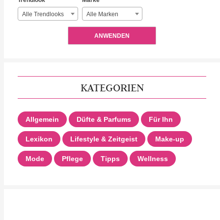
Trendlook
Marke
Alle Trendlooks
Alle Marken
ANWENDEN
KATEGORIEN
Allgemein
Düfte & Parfums
Für Ihn
Lexikon
Lifestyle & Zeitgeist
Make-up
Mode
Pflege
Tipps
Wellness