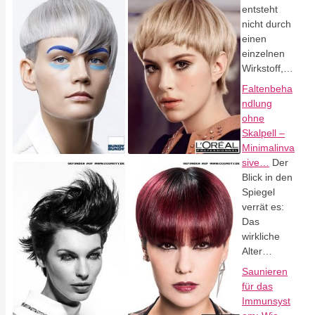
entsteht
nicht durch
einen
einzelnen
Wirkstoff,…
Faltenbeha
ndlung
ohne
Skalpell –
Minimalinva
sive…
Der
Blick in den
Spiegel
verrät es:
Das
wirkliche
Alter…
Saunieren
für das
Immunsyst