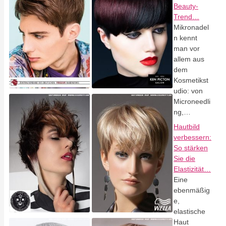
Beauty-
Trend…
Mikronadel
n kennt
man vor
allem aus
dem
Kosmetikst
udio: von
Microneedli
ng,…
Hautbild
verbessern:
So stärken
Sie die
Elastizität…
Eine
ebenmäßig
e,
elastische
Haut