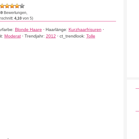
59
Bewertungen,
schnitt:
4,10
von 5)
rfarbe:
Blonde Haare
⋅
Haarlänge:
Kurzhaarfrisuren
⋅
it:
Moderat
⋅
Trendjahr:
2012
⋅
ct_trendlook:
Tolle