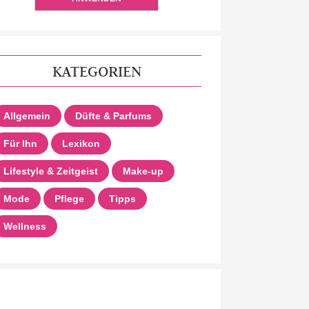
KATEGORIEN
Allgemein
Düfte & Parfums
Für Ihn
Lexikon
Lifestyle & Zeitgeist
Make-up
Mode
Pflege
Tipps
Wellness