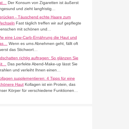
at…
Der Konsum von Zigaretten ist äußerst
ngesund und zieht langfristig…
erücken - Täuschend echte Haare zum
echseln
Fast täglich treffen wir auf gepflegte
enschen mit schönen und…
ie eine Low-Carb-Ernährung die Haut und
as…
Wenn es ums Abnehmen geht, fällt oft
uerst das Stichwort…
idschatten richtig auftragen: So glänzen Sie
it…
Das perfekte Abend-Make-up lässt Sie
trahlen und verleiht Ihnen einen…
ollagen supplementieren: 4 Tipps für eine
chönere Haut
Kollagen ist ein Protein, das
nser Körper für verschiedene Funktionen…