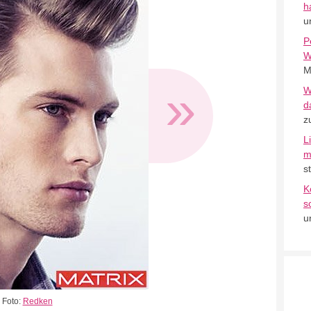
h
u
P
W
M
»
W
d
z
L
m
s
K
s
u
Foto:
Redken