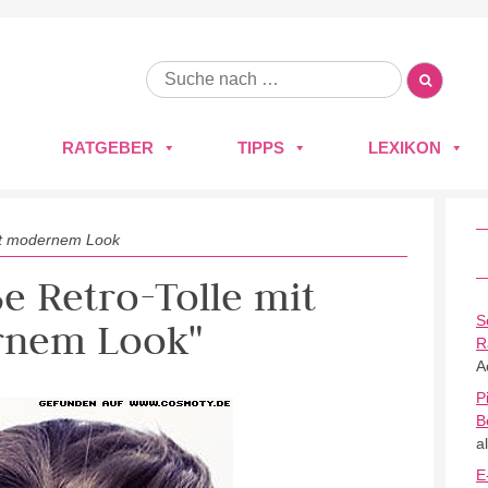
RATGEBER
TIPPS
LEXIKON
it modernem Look
ße Retro-Tolle mit
S
nem Look"
R
A
P
B
a
E