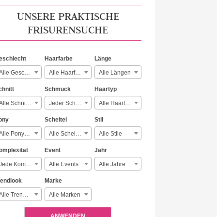
UNSERE PRAKTISCHE
FRISURENSUCHE
eschlecht
Haarfarbe
Länge
Alle Geschlechter
Alle Haarfarben
Alle Längen
chnitt
Schmuck
Haartyp
Alle Schnitte
Jeder Schmuck
Alle Haartypen
ony
Scheitel
Stil
Alle Ponyarten
Alle Scheitelarten
Alle Stile
omplexität
Event
Jahr
Jede Komplexität
Alle Events
Alle Jahre
rendlook
Marke
Alle Trendlooks
Alle Marken
ANWENDEN