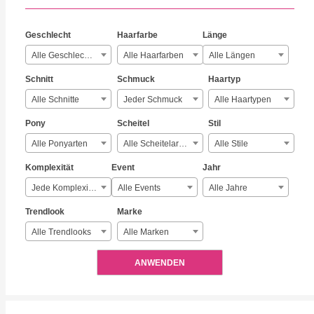
Geschlecht
Haarfarbe
Länge
Alle Geschlechter
Alle Haarfarben
Alle Längen
Schnitt
Schmuck
Haartyp
Alle Schnitte
Jeder Schmuck
Alle Haartypen
Pony
Scheitel
Stil
Alle Ponyarten
Alle Scheitelarten
Alle Stile
Komplexität
Event
Jahr
Jede Komplexität
Alle Events
Alle Jahre
Trendlook
Marke
Alle Trendlooks
Alle Marken
ANWENDEN