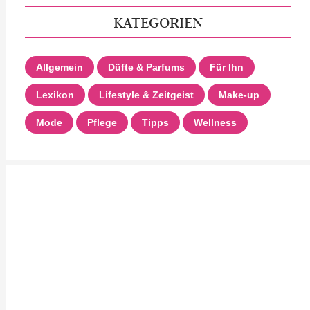
KATEGORIEN
Allgemein
Düfte & Parfums
Für Ihn
Lexikon
Lifestyle & Zeitgeist
Make-up
Mode
Pflege
Tipps
Wellness