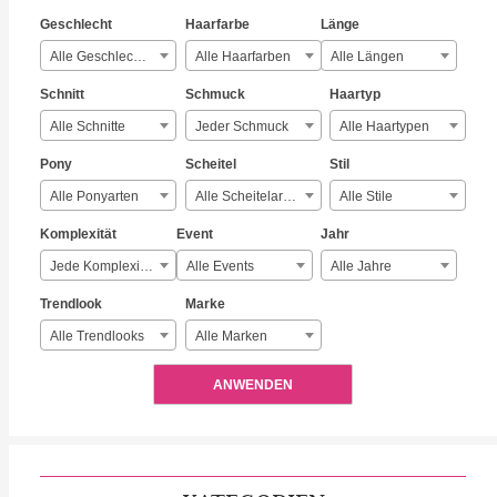
Geschlecht
Haarfarbe
Länge
Alle Geschlechter
Alle Haarfarben
Alle Längen
Schnitt
Schmuck
Haartyp
Alle Schnitte
Jeder Schmuck
Alle Haartypen
Pony
Scheitel
Stil
Alle Ponyarten
Alle Scheitelarten
Alle Stile
Komplexität
Event
Jahr
Jede Komplexität
Alle Events
Alle Jahre
Trendlook
Marke
Alle Trendlooks
Alle Marken
ANWENDEN