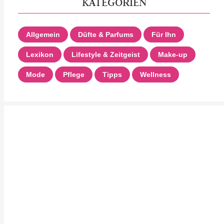
KATEGORIEN
Allgemein
Düfte & Parfums
Für Ihn
Lexikon
Lifestyle & Zeitgeist
Make-up
Mode
Pflege
Tipps
Wellness