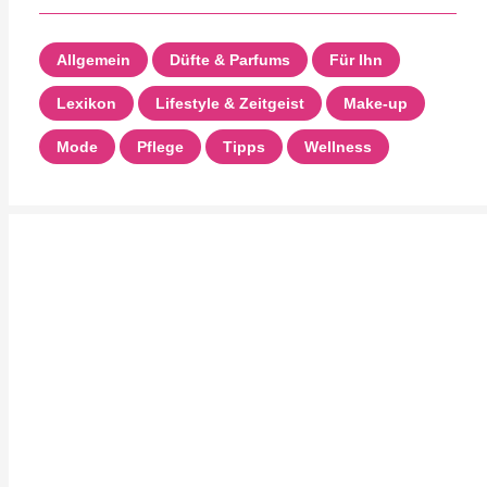
Allgemein
Düfte & Parfums
Für Ihn
Lexikon
Lifestyle & Zeitgeist
Make-up
Mode
Pflege
Tipps
Wellness