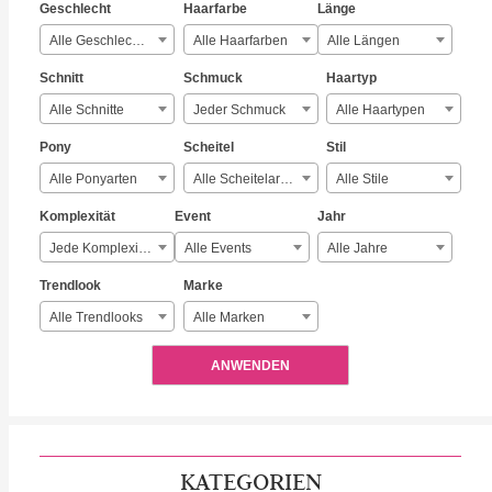
Geschlecht
Haarfarbe
Länge
Alle Geschlechter
Alle Haarfarben
Alle Längen
Schnitt
Schmuck
Haartyp
Alle Schnitte
Jeder Schmuck
Alle Haartypen
Pony
Scheitel
Stil
Alle Ponyarten
Alle Scheitelarten
Alle Stile
Komplexität
Event
Jahr
Jede Komplexität
Alle Events
Alle Jahre
Trendlook
Marke
Alle Trendlooks
Alle Marken
ANWENDEN
KATEGORIEN