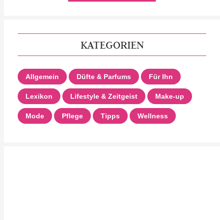
KATEGORIEN
Allgemein
Düfte & Parfums
Für Ihn
Lexikon
Lifestyle & Zeitgeist
Make-up
Mode
Pflege
Tipps
Wellness