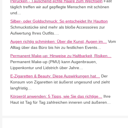
Perücken - Täuschend echte Haare zum Wechseln
Fast
täglich treffen wir auf gepflegte Menschen mit schönen
und…
Silber- oder Goldschmuck: So entscheidet Ihr Hautton
Schmuckstücke sind mehr als bloße Accessoires zur
Aufwertung Ihres Outfits.…
Augen richtig schminken: Über die Kunst, Augen im…
Vom
Alltag über das Büro bis hin zu festlichen Events…
Permanent Make-up: Hinweise zu Haltbarkeit, Risiken…
Permanent Make-up (PMU) kann Augenbrauen,
Lippenkontur und Lidstrich über Jahre…
E-Zigaretten & Beauty: Diese Auswirkungen hat…
Der
Konsum von Zigaretten ist äußerst ungesund und zieht
langfristig…
Körperöl anwenden: 5 Tipps, wie Sie das richtige…
Ihre
Haut ist Tag für Tag zahlreichen inneren und äußeren…