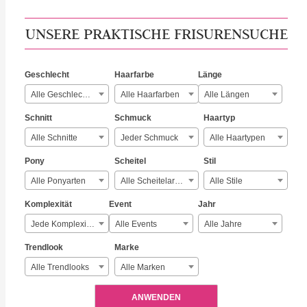
UNSERE PRAKTISCHE FRISURENSUCHE
Geschlecht
Haarfarbe
Länge
Alle Geschlechter
Alle Haarfarben
Alle Längen
Schnitt
Schmuck
Haartyp
Alle Schnitte
Jeder Schmuck
Alle Haartypen
Pony
Scheitel
Stil
Alle Ponyarten
Alle Scheitelarten
Alle Stile
Komplexität
Event
Jahr
Jede Komplexität
Alle Events
Alle Jahre
Trendlook
Marke
Alle Trendlooks
Alle Marken
ANWENDEN