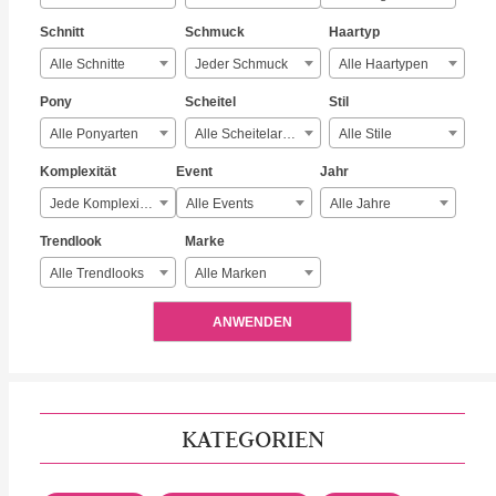
Schnitt
Schmuck
Haartyp
Alle Schnitte
Jeder Schmuck
Alle Haartypen
Pony
Scheitel
Stil
Alle Ponyarten
Alle Scheitelarten
Alle Stile
Komplexität
Event
Jahr
Jede Komplexität
Alle Events
Alle Jahre
Trendlook
Marke
Alle Trendlooks
Alle Marken
ANWENDEN
KATEGORIEN