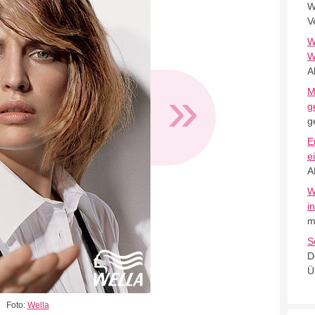
W
V
W
W
A
»
M
g
g
E
e
A
W
i
m
S
D
Ü
Foto:
Wella