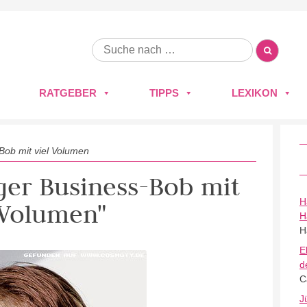
RATGEBER
TIPPS
LEXIKON
Bob mit viel Volumen
nger Business-Bob mit
H
 Volumen"
H
H
E
d
C
J