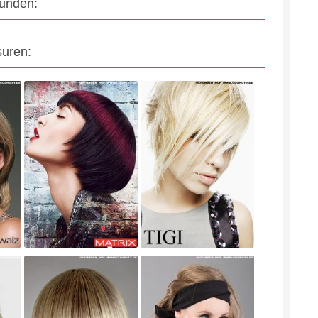
eunden:
suren: