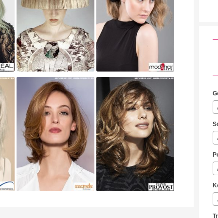
G
S
P
K
T