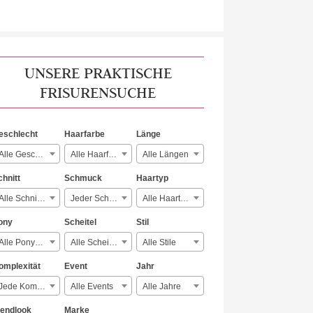
UNSERE PRAKTISCHE
FRISURENSUCHE
eschlecht
Haarfarbe
Länge
Alle Geschlechter
Alle Haarfarben
Alle Längen
chnitt
Schmuck
Haartyp
Alle Schnitte
Jeder Schmuck
Alle Haartypen
ony
Scheitel
Stil
Alle Ponyarten
Alle Scheitelarten
Alle Stile
omplexität
Event
Jahr
Jede Komplexität
Alle Events
Alle Jahre
rendlook
Marke