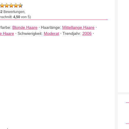
32
Bewertungen,
schnitt:
4,50
von 5)
farbe:
Blonde Haare
⋅
Haarlänge:
Mittellange Haare
⋅
te Haare
⋅
Schwierigkeit:
Moderat
⋅
Trendjahr:
2006
⋅