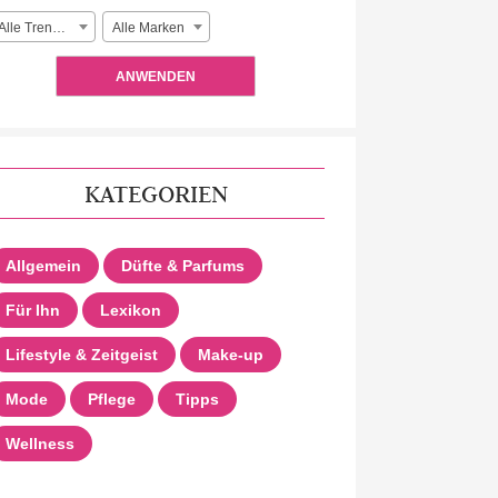
Alle Trendlooks
Alle Marken
ANWENDEN
KATEGORIEN
Allgemein
Düfte & Parfums
Für Ihn
Lexikon
Lifestyle & Zeitgeist
Make-up
Mode
Pflege
Tipps
Wellness