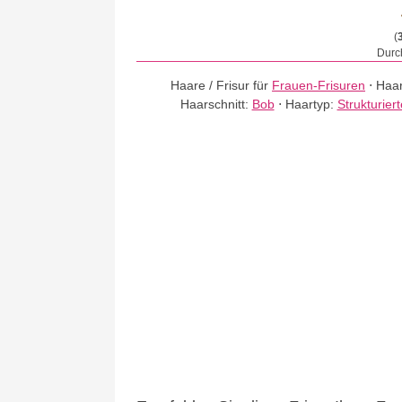
(
Durch
Haare / Frisur für
Frauen-Frisuren
⋅
Haar
Haarschnitt:
Bob
⋅
Haartyp:
Strukturier