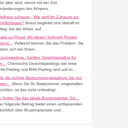
er älter wird, nimmt mit der Zeit
eränderungen des Körpers…
ellness zuhause - Wie wird Ihr Zuhause zur
ohlfühloase?
Stress begleitet uns überall im
lltag: bei der Arbeit, auf…
ake-up-Pinsel: Mit diesen Schmink-Pinseln
elingt…
Vielleicht kennen Sie das Problem: Sie
eben sich bei Ihrem…
nzympeelings: Sanftes Gesichtspeeling für
in…
Chemische Gesichtspeelings wie etwa
HA-Peeling und BHA-Peeling sind voll im…
ie die richtige Badezimmergestaltung Sie von
nnen…
Wenn Sie Ihr Badezimmer umgestalten
öchten, ist das nicht unbedingt…
o finden Sie das ideale Brustimplantat: Ein…
er folgende Beitrag bietet einen umfassenden
berblick über Brustimplantate und…