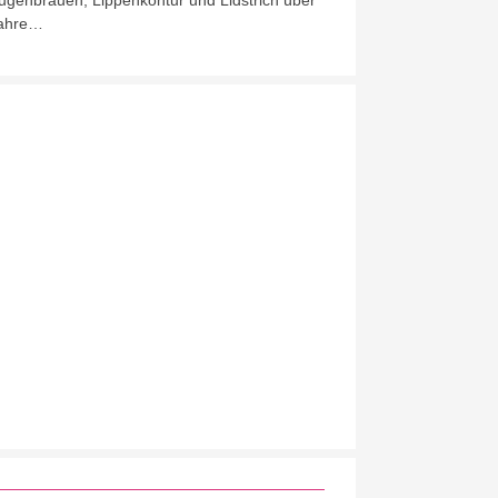
ugenbrauen, Lippenkontur und Lidstrich über
ahre…