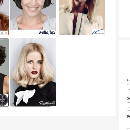
G
S
P