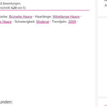
A
41
Bewertungen,
J
schnitt:
4,20
von 5)
farbe:
Brünette Haare
⋅
Haarlänge:
Mittellange Haare
⋅
te Haare
⋅
Schwierigkeit:
Moderat
⋅
Trendjahr:
2009
⋅
eunden: