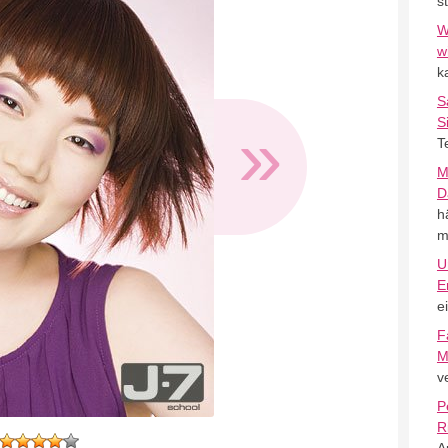
s
W
w
k
S
»
S
T
M
D
h
m
U
E
e
F
M
v
P
R