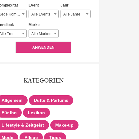
omplexität
Event
Jahr
Jede Komplexität
Alle Events
Alle Jahre
rendlook
Marke
Alle Trendlooks
Alle Marken
ANWENDEN
KATEGORIEN
Allgemein
Düfte & Parfums
Für Ihn
Lexikon
Lifestyle & Zeitgeist
Make-up
Mode
Pflege
Tipps