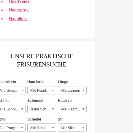
Haarkreide
Haarspray
Nagelfeile
UNSERE PRAKTISCHE
FRISURENSUCHE
eschlecht
Haarfarbe
Länge
Alle Geschlechter
Alle Haarfarben
Alle Längen
chnitt
Schmuck
Haartyp
Alle Schnitte
Jeder Schmuck
Alle Haartypen
ony
Scheitel
Stil
Alle Ponyarten
Alle Scheitelarten
Alle Stile