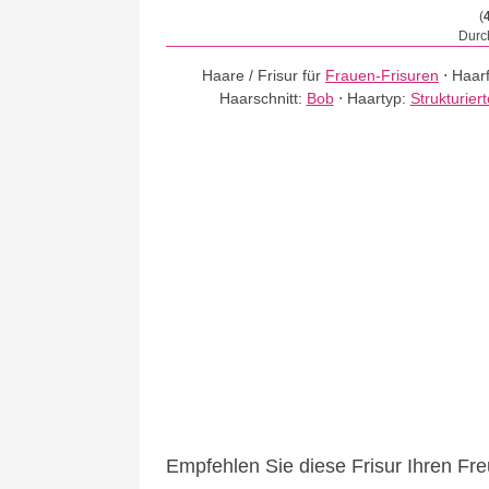
(
Durch
Haare / Frisur für
Frauen-Frisuren
⋅
Haar
Haarschnitt:
Bob
⋅
Haartyp:
Strukturier
Empfehlen Sie diese Frisur Ihren Fr