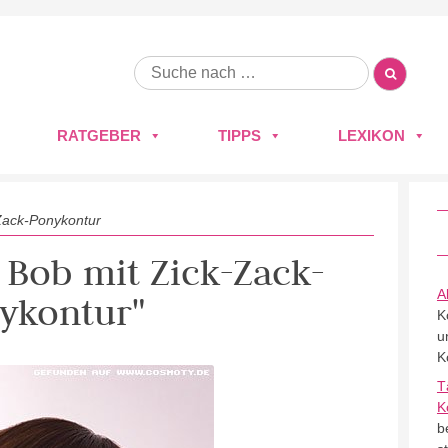
RATGEBER
TIPPS
LEXIKON
Zack-Ponykontur
r Bob mit Zick-Zack-
A
ykontur"
K
u
K
T
K
b