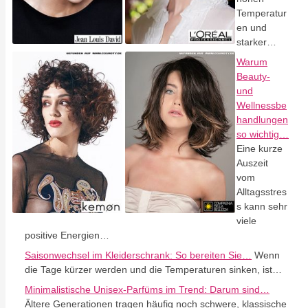
Temperatur
en und
starker…
Warum
Beauty-
und
Wellnessbe
handlungen
so wichtig…
Eine kurze
Auszeit
vom
Alltagsstres
s kann sehr
viele
positive Energien…
Saisonwechsel im Kleiderschrank: So bereiten Sie…
Wenn
die Tage kürzer werden und die Temperaturen sinken, ist…
Minimalistische Unisex-Parfüms im Trend: Darum sind…
Ältere Generationen tragen häufig noch schwere, klassische