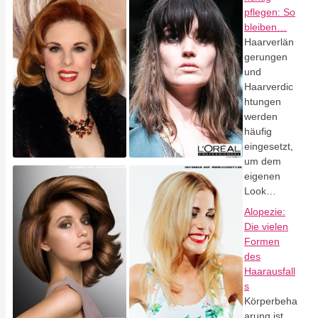
pflegen: So
bleiben…
Haarverlän
gerungen
und
Haarverdic
htungen
werden
häufig
eingesetzt,
um dem
eigenen
Look…
Alopezie:
Die vielen
Formen
des
Haarausfall
s
Körperbeha
arung ist