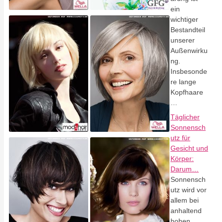
ein
wichtiger
Bestandteil
unserer
Außenwirku
ng.
Insbesonde
re lange
Kopfhaare
…
Täglicher
Sonnensch
utz für
Gesicht und
Körper:
Darum…
Sonnensch
utz wird vor
allem bei
anhaltend
hohen