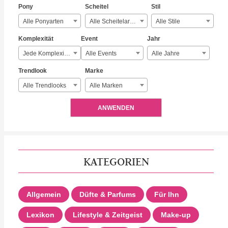
Pony
Scheitel
Stil
Alle Ponyarten
Alle Scheitelarten
Alle Stile
Komplexität
Event
Jahr
Jede Komplexität
Alle Events
Alle Jahre
Trendlook
Marke
Alle Trendlooks
Alle Marken
ANWENDEN
KATEGORIEN
Allgemein
Düfte & Parfums
Für Ihn
Lexikon
Lifestyle & Zeitgeist
Make-up