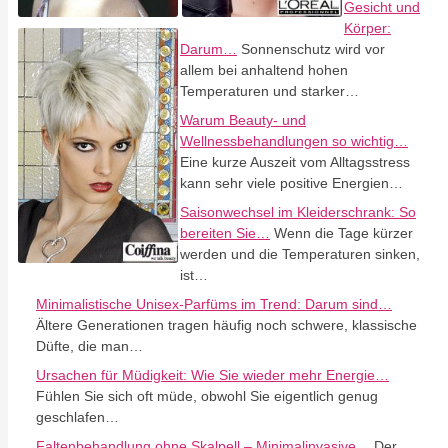
Gesicht und
Körper:
Darum…
Sonnenschutz wird vor
allem bei anhaltend hohen
Temperaturen und starker…
Warum Beauty- und
Wellnessbehandlungen so wichtig…
Eine kurze Auszeit vom Alltagsstress
kann sehr viele positive Energien…
Saisonwechsel im Kleiderschrank: So
bereiten Sie…
Wenn die Tage kürzer
werden und die Temperaturen sinken,
ist…
Minimalistische Unisex-Parfüms im Trend: Darum sind…
Ältere Generationen tragen häufig noch schwere, klassische
Düfte, die man…
Ursachen für Müdigkeit: Wie Sie wieder mehr Energie…
Fühlen Sie sich oft müde, obwohl Sie eigentlich genug
geschlafen…
Faltenbehandlung ohne Skalpell – Minimalinvasive…
Der