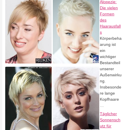
Alopezie:
Die vielen
Formen
des
Haarausfall
s
Körperbeha
arung ist
ein
wichtiger
Bestandteil
unserer
Außenwirku
ng.
Insbesonde
re lange
Kopfhaare
…
Täglicher
Sonnensch
utz für