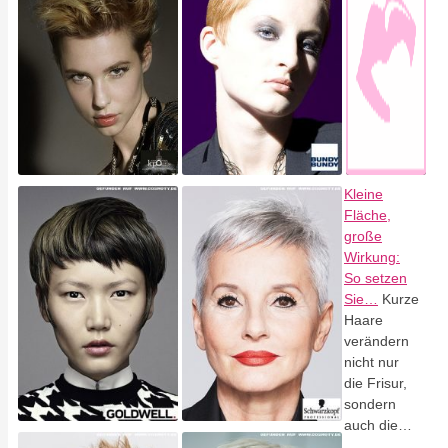
Kleine
Fläche,
große
Wirkung:
So setzen
Sie…
Kurze
Haare
verändern
nicht nur
die Frisur,
sondern
auch die…