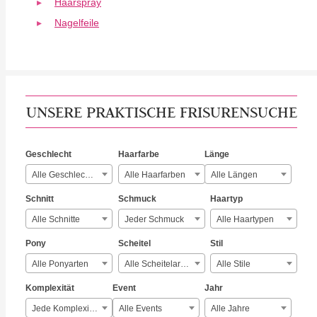
Haarspray
Nagelfeile
UNSERE PRAKTISCHE FRISURENSUCHE
Geschlecht
Haarfarbe
Länge
Alle Geschlechter
Alle Haarfarben
Alle Längen
Schnitt
Schmuck
Haartyp
Alle Schnitte
Jeder Schmuck
Alle Haartypen
Pony
Scheitel
Stil
Alle Ponyarten
Alle Scheitelarten
Alle Stile
Komplexität
Event
Jahr
Jede Komplexität
Alle Events
Alle Jahre