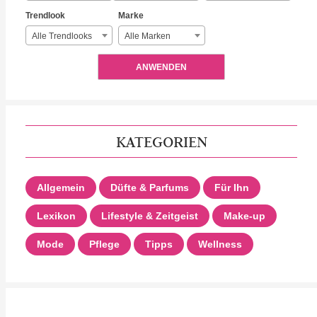
Trendlook
Marke
Alle Trendlooks
Alle Marken
ANWENDEN
KATEGORIEN
Allgemein
Düfte & Parfums
Für Ihn
Lexikon
Lifestyle & Zeitgeist
Make-up
Mode
Pflege
Tipps
Wellness