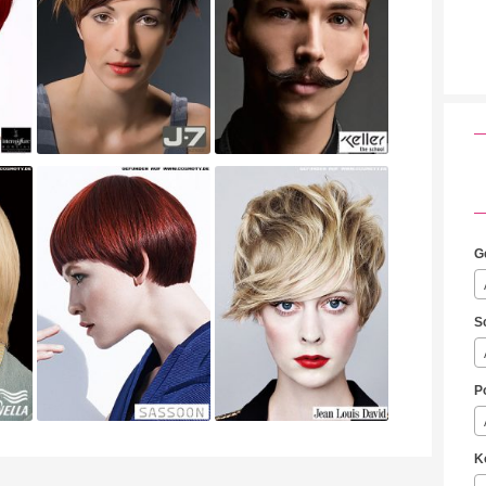
G
S
P
K