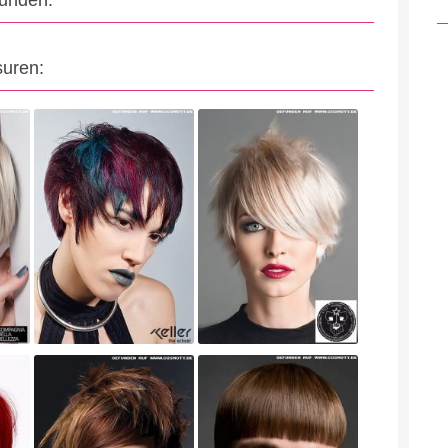
eunden:
suren: