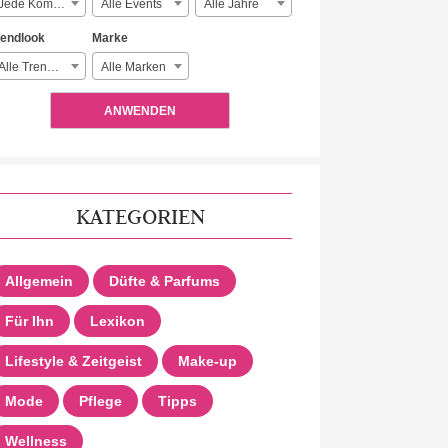
Jede Komplexität
Alle Events
Alle Jahre
rendlook
Marke
Alle Trendlooks
Alle Marken
ANWENDEN
KATEGORIEN
Allgemein
Düfte & Parfums
Für Ihn
Lexikon
Lifestyle & Zeitgeist
Make-up
Mode
Pflege
Tipps
Wellness