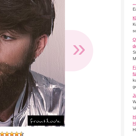
E
K
K
s
»
Q
d
S
M
F
f
k
g
J
W
V
H
H
H