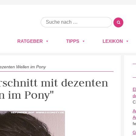
RATGEBER
TIPPS
LEXIKON
dezenten Wellen im Pony
rschnitt mit dezenten
E
n im Pony"
d
C
A
A
f
G