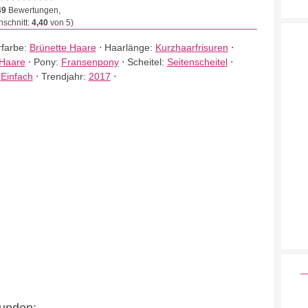
49
Bewertungen,
schnitt:
4,40
von 5)
farbe:
Brünette Haare
⋅
Haarlänge:
Kurzhaarfrisuren
⋅
 Haare
⋅
Pony:
Fransenpony
⋅
Scheitel:
Seitenscheitel
⋅
:
Einfach
⋅
Trendjahr:
2017
⋅