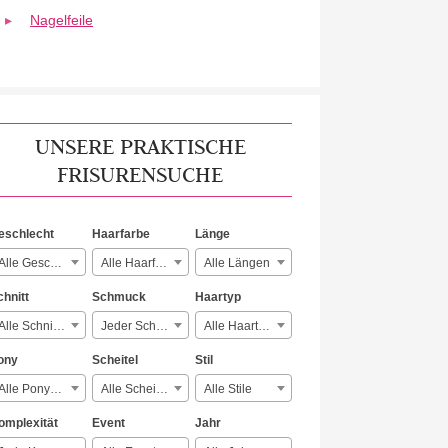
Nagelfeile
UNSERE PRAKTISCHE
FRISURENSUCHE
eschlecht
Haarfarbe
Länge
Alle Geschlechter
Alle Haarfarben
Alle Längen
chnitt
Schmuck
Haartyp
Alle Schnitte
Jeder Schmuck
Alle Haartypen
ony
Scheitel
Stil
Alle Ponyarten
Alle Scheitelarten
Alle Stile
omplexität
Event
Jahr