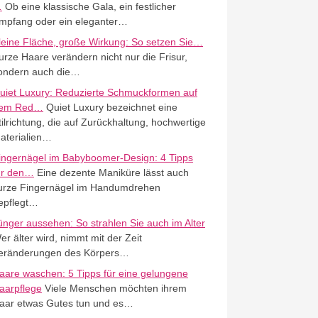
…
Ob eine klassische Gala, ein festlicher
mpfang oder ein eleganter…
leine Fläche, große Wirkung: So setzen Sie…
urze Haare verändern nicht nur die Frisur,
ondern auch die…
uiet Luxury: Reduzierte Schmuckformen auf
em Red…
Quiet Luxury bezeichnet eine
tilrichtung, die auf Zurückhaltung, hochwertige
aterialien…
ingernägel im Babyboomer-Design: 4 Tipps
ür den…
Eine dezente Maniküre lässt auch
urze Fingernägel im Handumdrehen
epflegt…
ünger aussehen: So strahlen Sie auch im Alter
er älter wird, nimmt mit der Zeit
eränderungen des Körpers…
aare waschen: 5 Tipps für eine gelungene
aarpflege
Viele Menschen möchten ihrem
aar etwas Gutes tun und es…