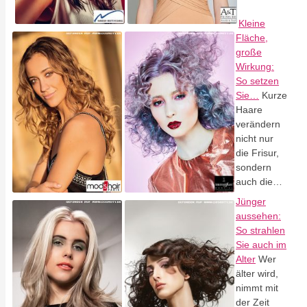
Kleine
Fläche,
große
Wirkung:
So setzen
Sie…
Kurze
Haare
verändern
nicht nur
die Frisur,
sondern
auch die…
Jünger
aussehen:
So strahlen
Sie auch im
Alter
Wer
älter wird,
nimmt mit
der Zeit