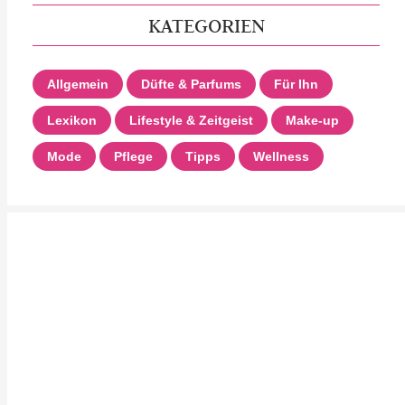
KATEGORIEN
Allgemein
Düfte & Parfums
Für Ihn
Lexikon
Lifestyle & Zeitgeist
Make-up
Mode
Pflege
Tipps
Wellness