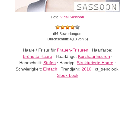
Foto:
Vidal Sassoon
(
56
Bewertungen,
Durchschnitt:
4,13
von 5)
Haare / Frisur für
Frauen-Frisuren
⋅
Haarfarbe:
Brünette Haare
⋅
Haarlänge:
Kurzhaarfrisuren
⋅
Haarschnitt:
Stufen
⋅
Haartyp:
Strukturierte Haare
⋅
Schwierigkeit:
Einfach
⋅
Trendjahr:
2016
⋅
ct_trendlook:
Sleek-Look