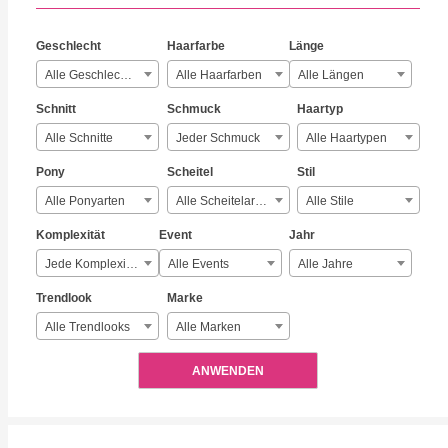
Geschlecht
Haarfarbe
Länge
Alle Geschlechter
Alle Haarfarben
Alle Längen
Schnitt
Schmuck
Haartyp
Alle Schnitte
Jeder Schmuck
Alle Haartypen
Pony
Scheitel
Stil
Alle Ponyarten
Alle Scheitelarten
Alle Stile
Komplexität
Event
Jahr
Jede Komplexität
Alle Events
Alle Jahre
Trendlook
Marke
Alle Trendlooks
Alle Marken
ANWENDEN