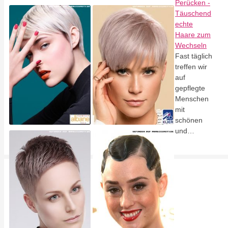
Perücken -
Täuschend
echte
Haare zum
Wechseln
Fast täglich
treffen wir
auf
gepflegte
Menschen
mit
schönen
und…