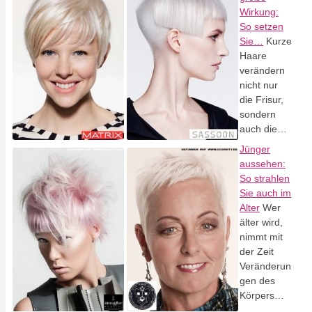
Wirkung:
So setzen
Sie…
Kurze
Haare
verändern
nicht nur
die Frisur,
sondern
auch die…
Jünger
aussehen:
So strahlen
Sie auch im
Alter
Wer
älter wird,
nimmt mit
der Zeit
Veränderun
gen des
Körpers…