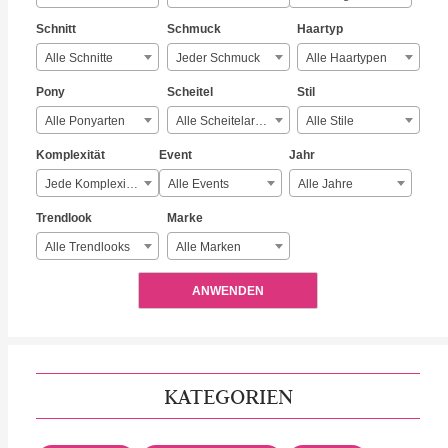
Schnitt
Schmuck
Haartyp
Alle Schnitte
Jeder Schmuck
Alle Haartypen
Pony
Scheitel
Stil
Alle Ponyarten
Alle Scheitelarten
Alle Stile
Komplexität
Event
Jahr
Jede Komplexität
Alle Events
Alle Jahre
Trendlook
Marke
Alle Trendlooks
Alle Marken
ANWENDEN
KATEGORIEN