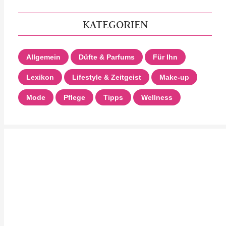
KATEGORIEN
Allgemein
Düfte & Parfums
Für Ihn
Lexikon
Lifestyle & Zeitgeist
Make-up
Mode
Pflege
Tipps
Wellness