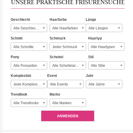
UNSERE PRAKTISCHE FRISURENSUCHE
Geschlecht
Haarfarbe
Länge
Alle Geschlechter
Alle Haarfarben
Alle Längen
Schnitt
Schmuck
Haartyp
Alle Schnitte
Jeder Schmuck
Alle Haartypen
Pony
Scheitel
Stil
Alle Ponyarten
Alle Scheitelarten
Alle Stile
Komplexität
Event
Jahr
Jede Komplexität
Alle Events
Alle Jahre
Trendlook
Marke
Alle Trendlooks
Alle Marken
ANWENDEN