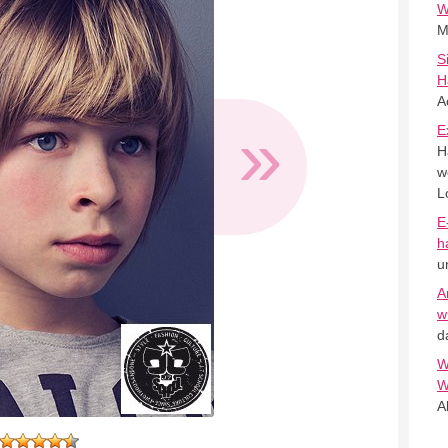
W
M
S
H
A
»
E
H
w
L
E
h
u
A
w
d
W
W
A