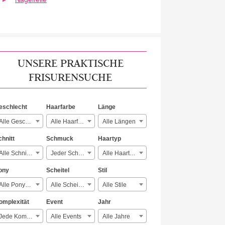
UNSERE PRAKTISCHE
FRISURENSUCHE
eschlecht
Haarfarbe
Länge
Alle Geschlechter
Alle Haarfarben
Alle Längen
chnitt
Schmuck
Haartyp
Alle Schnitte
Jeder Schmuck
Alle Haartypen
ony
Scheitel
Stil
Alle Ponyarten
Alle Scheitelarten
Alle Stile
omplexität
Event
Jahr
Jede Komplexität
Alle Events
Alle Jahre