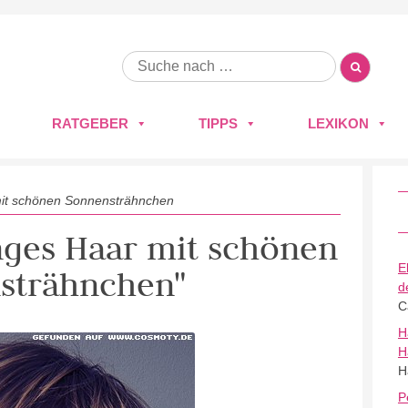
RATGEBER
TIPPS
LEXIKON
mit schönen Sonnensträhnchen
anges Haar mit schönen
E
strähnchen"
d
C
H
H
H
P