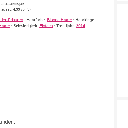
43
Bewertungen,
schnitt:
4,33
von 5)
nder-Frisuren
⋅
Haarfarbe:
Blonde Haare
⋅
Haarlänge:
 Haare
⋅
Schwierigkeit:
Einfach
⋅
Trendjahr:
2014
⋅
eunden: