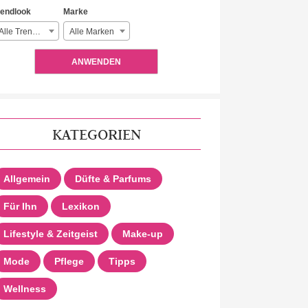
rendlook
Marke
Alle Trendlooks
Alle Marken
ANWENDEN
KATEGORIEN
Allgemein
Düfte & Parfums
Für Ihn
Lexikon
Lifestyle & Zeitgeist
Make-up
Mode
Pflege
Tipps
Wellness