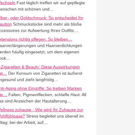
echseln
Fast täglich treffen wir auf gepflegte
enschen mit schönen und…
ilber- oder Goldschmuck: So entscheidet Ihr
autton
Schmuckstücke sind mehr als bloße
ccessoires zur Aufwertung Ihres Outfits.…
xtensions richtig pflegen: So bleiben…
aarverlängerungen und Haarverdichtungen
erden häufig eingesetzt, um dem eigenen
ook…
-Zigaretten & Beauty: Diese Auswirkungen
at…
Der Konsum von Zigaretten ist äußerst
ngesund und zieht langfristig…
nti-Aging ohne Eingriffe: So treiben Marken
ie…
Falten, Pigmentflecken, schlaffe Haut: All
as sind Anzeichen der Hautalterung…
ellness zuhause - Wie wird Ihr Zuhause zur
ohlfühloase?
Stress begleitet uns überall im
lltag: bei der Arbeit, auf…