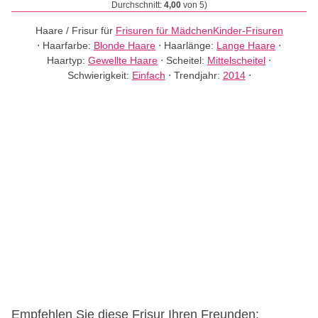
Durchschnitt:
4,00
von 5)
Haare / Frisur für
Frisuren für Mädchen
Kinder-Frisuren
⋅
Haarfarbe:
Blonde Haare
⋅
Haarlänge:
Lange Haare
⋅
Haartyp:
Gewellte Haare
⋅
Scheitel:
Mittelscheitel
⋅
Schwierigkeit:
Einfach
⋅
Trendjahr:
2014
⋅
Empfehlen Sie diese Frisur Ihren Freunden: