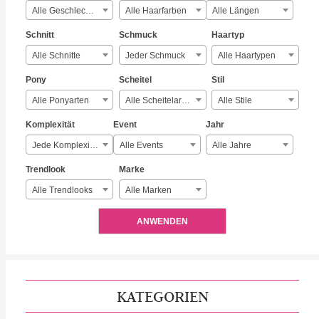
Alle Geschlechter
Alle Haarfarben
Alle Längen
Schnitt
Schmuck
Haartyp
Alle Schnitte
Jeder Schmuck
Alle Haartypen
Pony
Scheitel
Stil
Alle Ponyarten
Alle Scheitelarten
Alle Stile
Komplexität
Event
Jahr
Jede Komplexität
Alle Events
Alle Jahre
Trendlook
Marke
Alle Trendlooks
Alle Marken
ANWENDEN
KATEGORIEN