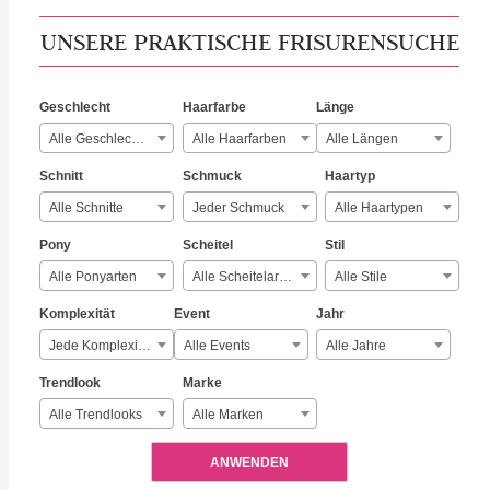
UNSERE PRAKTISCHE FRISURENSUCHE
Geschlecht
Haarfarbe
Länge
Alle Geschlechter
Alle Haarfarben
Alle Längen
Schnitt
Schmuck
Haartyp
Alle Schnitte
Jeder Schmuck
Alle Haartypen
Pony
Scheitel
Stil
Alle Ponyarten
Alle Scheitelarten
Alle Stile
Komplexität
Event
Jahr
Jede Komplexität
Alle Events
Alle Jahre
Trendlook
Marke
Alle Trendlooks
Alle Marken
ANWENDEN