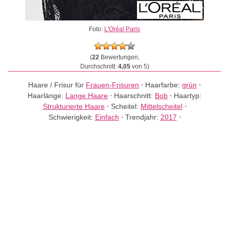
Foto:
L'Oréal Paris
(
22
Bewertungen,
Durchschnitt:
4,05
von 5)
Haare / Frisur für
Frauen-Frisuren
⋅
Haarfarbe:
grün
⋅
Haarlänge:
Lange Haare
⋅
Haarschnitt:
Bob
⋅
Haartyp:
Strukturierte Haare
⋅
Scheitel:
Mittelscheitel
⋅
Schwierigkeit:
Einfach
⋅
Trendjahr:
2017
⋅