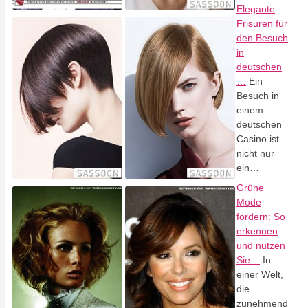
Elegante
Frisuren für
den Besuch
in
deutschen
…
Ein
Besuch in
einem
deutschen
Casino ist
nicht nur
ein…
Grüne
Mode
fördern: So
erkennen
und nutzen
Sie…
In
einer Welt,
die
zunehmend