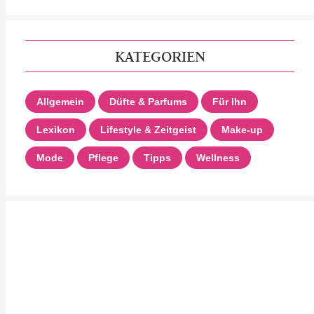
KATEGORIEN
Allgemein
Düfte & Parfums
Für Ihn
Lexikon
Lifestyle & Zeitgeist
Make-up
Mode
Pflege
Tipps
Wellness