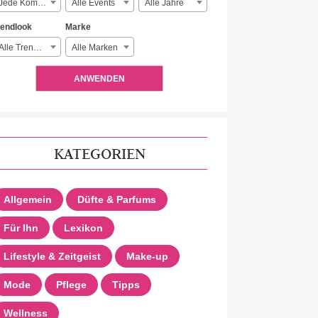
Jede Komplexität
Alle Events
Alle Jahre
rendlook
Marke
Alle Trendlooks
Alle Marken
ANWENDEN
KATEGORIEN
Allgemein
Düfte & Parfums
Für Ihn
Lexikon
Lifestyle & Zeitgeist
Make-up
Mode
Pflege
Tipps
Wellness