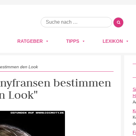
RATGEBER
TIPPS
LEXIKON
bestimmen den Look
Ponyfransen bestimmen
S
n Look"
H
A
K
K
d
F