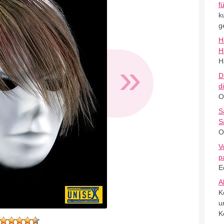
f
k
g
H
H
»
H
D
d
O
S
S
O
V
p
E
A
K
u
K