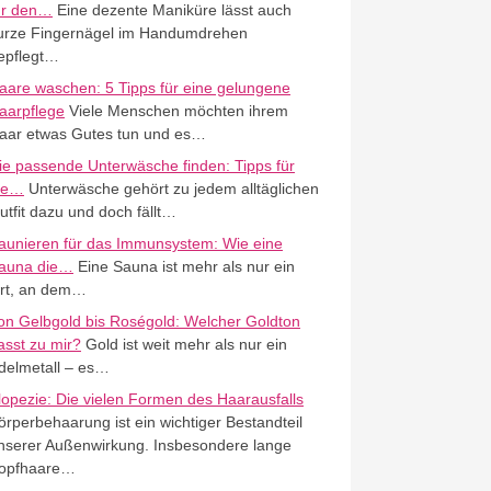
ür den…
Eine dezente Maniküre lässt auch
urze Fingernägel im Handumdrehen
epflegt…
aare waschen: 5 Tipps für eine gelungene
aarpflege
Viele Menschen möchten ihrem
aar etwas Gutes tun und es…
ie passende Unterwäsche finden: Tipps für
ie…
Unterwäsche gehört zu jedem alltäglichen
utfit dazu und doch fällt…
aunieren für das Immunsystem: Wie eine
auna die…
Eine Sauna ist mehr als nur ein
rt, an dem…
on Gelbgold bis Roségold: Welcher Goldton
asst zu mir?
Gold ist weit mehr als nur ein
delmetall – es…
lopezie: Die vielen Formen des Haarausfalls
örperbehaarung ist ein wichtiger Bestandteil
nserer Außenwirkung. Insbesondere lange
opfhaare…