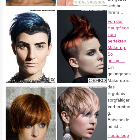
sich bei
Ihrem…
Von der
Hautpflege
zum
perfekten
Make-up:
So
gelingt…
Ein
gelungenes
Make-up ist
das
Ergebnis
sorgfältiger
Vorbereitun
g.
Entscheide
nd ist…
Hautpflege