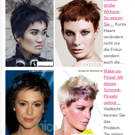
große
Wirkung:
So setzen
Sie…
Kurze
Haare
verändern
nicht nur
die Frisur,
sondern
auch die…
Make-up-
Pinsel: Mit
diesen
Schmink-
Pinseln
gelingt…
Vielleicht
kennen Sie
das
Problem:
Sie geben