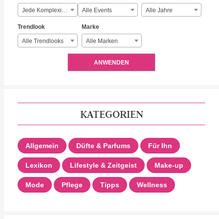
Jede Komplexität
Alle Events
Alle Jahre
Trendlook
Marke
Alle Trendlooks
Alle Marken
ANWENDEN
KATEGORIEN
Allgemein
Düfte & Parfums
Für Ihn
Lexikon
Lifestyle & Zeitgeist
Make-up
Mode
Pflege
Tipps
Wellness