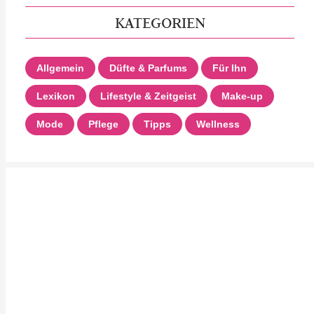
KATEGORIEN
Allgemein
Düfte & Parfums
Für Ihn
Lexikon
Lifestyle & Zeitgeist
Make-up
Mode
Pflege
Tipps
Wellness