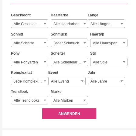
Geschlecht
Haarfarbe
Länge
Alle Geschlechter
Alle Haarfarben
Alle Längen
Schnitt
Schmuck
Haartyp
Alle Schnitte
Jeder Schmuck
Alle Haartypen
Pony
Scheitel
Stil
Alle Ponyarten
Alle Scheitelarten
Alle Stile
Komplexität
Event
Jahr
Jede Komplexität
Alle Events
Alle Jahre
Trendlook
Marke
Alle Trendlooks
Alle Marken
ANWENDEN