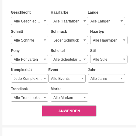
Geschlecht
Haarfarbe
Länge
Alle Geschlechter
Alle Haarfarben
Alle Längen
Schnitt
Schmuck
Haartyp
Alle Schnitte
Jeder Schmuck
Alle Haartypen
Pony
Scheitel
Stil
Alle Ponyarten
Alle Scheitelarten
Alle Stile
Komplexität
Event
Jahr
Jede Komplexität
Alle Events
Alle Jahre
Trendlook
Marke
Alle Trendlooks
Alle Marken
ANWENDEN