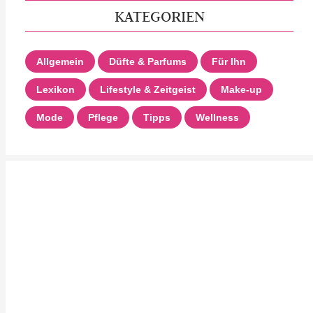
KATEGORIEN
Allgemein
Düfte & Parfums
Für Ihn
Lexikon
Lifestyle & Zeitgeist
Make-up
Mode
Pflege
Tipps
Wellness